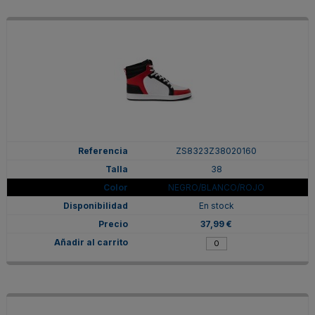
ZS8323Z38020160
38
NEGRO/BLANCO/ROJO
En stock
37,99 €