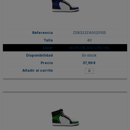
ZS8323Z40020105
40
NEGRO/BLANCO/ROYAL
En stock
37,99 €