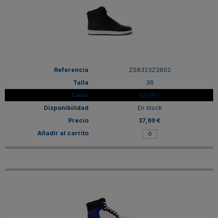
ZS8323Z3602
36
NEGRO
En stock
37,99 €