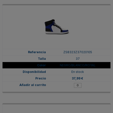
ZS8323Z37020105
37
NEGRO/BLANCO/ROYAL
En stock
37,99 €