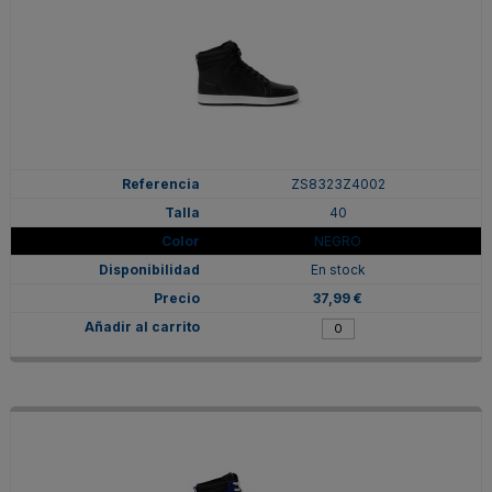
ZS8323Z4002
40
NEGRO
En stock
37,99 €