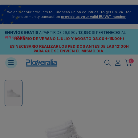
We deliver our products to European Union countries. To get 0% VAT for
intra-community transaction
provide us your valid EU VAT number
ENNVÍOS
GRATIS
A PARTIR DE
29,99€
/
18,95€
SI PERTENECES AL
PINK CLUB
HORARIO DE VERANO (JULIO Y AGOSTO 08:00H-15:00H)
ES NECESARIO REALIZAR LOS PEDIDOS ANTES DE LAS 12:00H
PARA QUE SE ENVÍEN
EL MISMO DÍA.
0