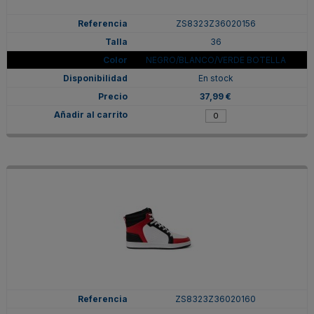
ZS8323Z36020156
36
NEGRO/BLANCO/VERDE BOTELLA
En stock
37,99 €
ZS8323Z36020160