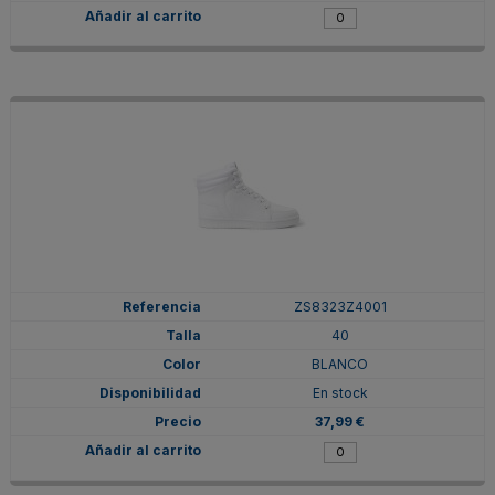
ZS8323Z4001
40
BLANCO
En stock
37,99 €