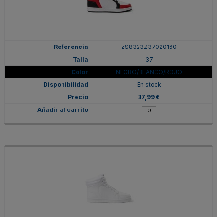
ZS8323Z37020160
37
NEGRO/BLANCO/ROJO
En stock
37,99 €