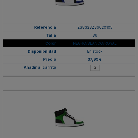
ZS8323Z36020105
36
NEGRO/BLANCO/ROYAL
En stock
37,99 €