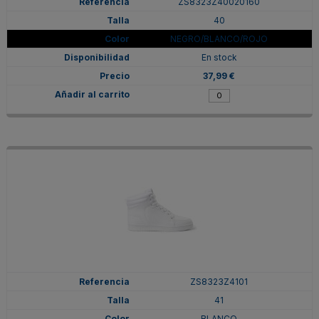
ZS8323Z40020160
40
NEGRO/BLANCO/ROJO
En stock
37,99 €
ZS8323Z4101
41
BLANCO