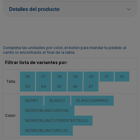
Detalles del producto
Completa las unidades por color, el botón para mandar tu pedido al
carrito lo encontrarás al final de la tabla.
Filtrar lista de variantes por:
36
37
38
39
40
41
42
Talla:
43
44
45
46
47
NEGRO
BLANCO
BLANCO/MARINO
NEGRO/BLANCO/ROYAL
Color:
NEGRO/BLANCO/VERDE BOTELLA
NEGRO/BLANCO/ROJO