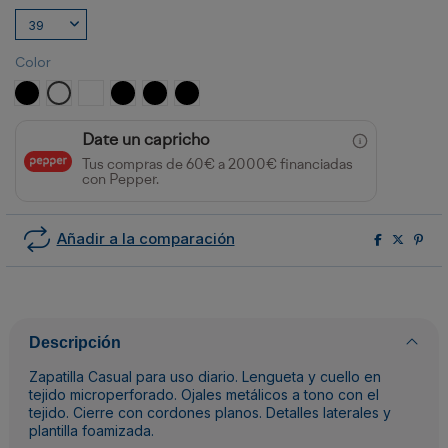
Color
NEGRO
BLANCO
BLANCO/MARINO
NEGRO/BLANCO/ROYAL
NEGRO/BLANCO/VERDE BOTELLA
NEGRO/BLANCO/ROJO
Date un capricho
Tus compras de 60€ a 2000€ financiadas
con Pepper.
Añadir a la comparación
Descripción
Zapatilla Casual para uso diario. Lengueta y cuello en
tejido microperforado. Ojales metálicos a tono con el
tejido. Cierre con cordones planos. Detalles laterales y
plantilla foamizada.