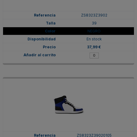
ZS8323Z3902
39
NEGRO
En stock
37,99 €
ZS8323Z39020105