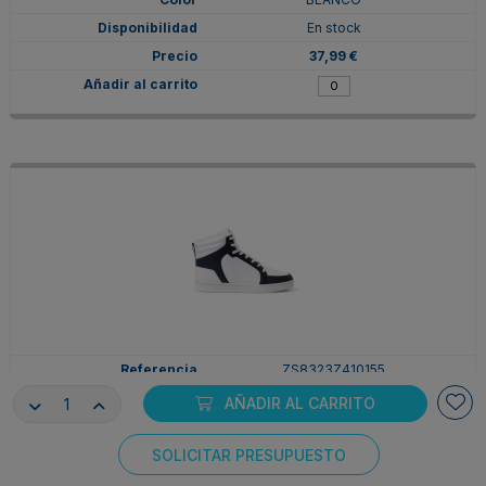
En stock
37,99 €
ZS8323Z410155
41
AÑADIR AL CARRITO
BLANCO/MARINO
En stock
SOLICITAR PRESUPUESTO
Consentimiento de cookies
37,99 €