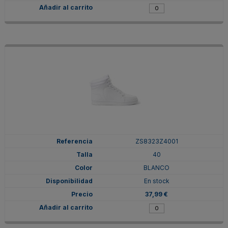
ZS8323Z4001
40
BLANCO
En stock
37,99 €