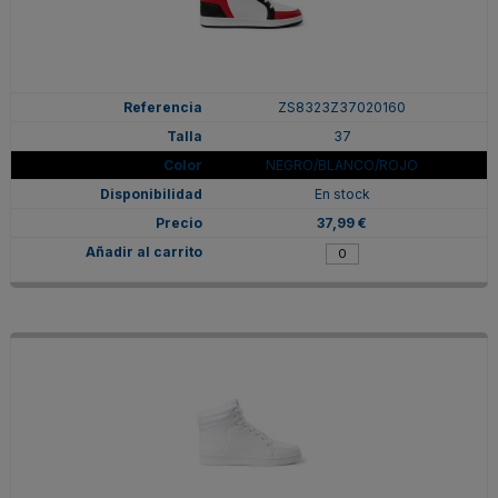
ZS8323Z37020160
37
NEGRO/BLANCO/ROJO
En stock
37,99 €