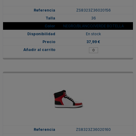
ZS8323Z36020156
36
NEGRO/BLANCO/VERDE BOTELLA
En stock
37,99 €
ZS8323Z36020160