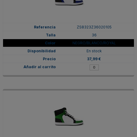
ZS8323Z36020105
36
NEGRO/BLANCO/ROYAL
En stock
37,99 €