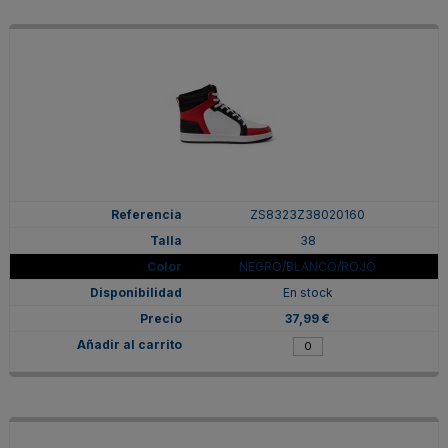
ZS8323Z38020160
38
NEGRO/BLANCO/ROJO
En stock
37,99 €