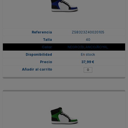
ZS8323Z40020105
40
NEGRO/BLANCO/ROYAL
En stock
37,99 €