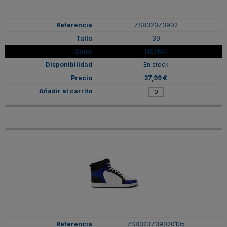
ZS8323Z3902
39
NEGRO
En stock
37,99 €
ZS8323Z39020105