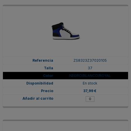
ZS8323Z37020105
37
NEGRO/BLANCO/ROYAL
En stock
37,99 €