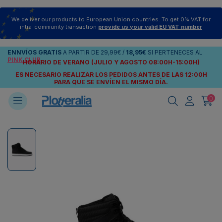
We deliver our products to European Union countries. To get 0% VAT for
intra-community transaction
provide us your valid EU VAT number
ENNVÍOS
GRATIS
A PARTIR DE
29,99€
/
18,95€
SI PERTENECES AL
PINK CLUB
HORARIO DE VERANO (JULIO Y AGOSTO 08:00H-15:00H)
ES NECESARIO REALIZAR LOS PEDIDOS ANTES DE LAS 12:00H
PARA QUE SE ENVÍEN
EL MISMO DÍA.
0