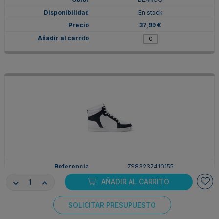
En stock
37,99 €
ZS8323Z410155
41
AÑADIR AL CARRITO
BLANCO/MARINO
En stock
SOLICITAR PRESUPUESTO
Consentimiento de cookies
37,99 €