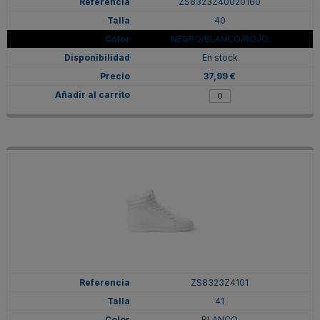
ZS8323Z40020160
40
NEGRO/BLANCO/ROJO
En stock
37,99 €
ZS8323Z4101
41
BLANCO