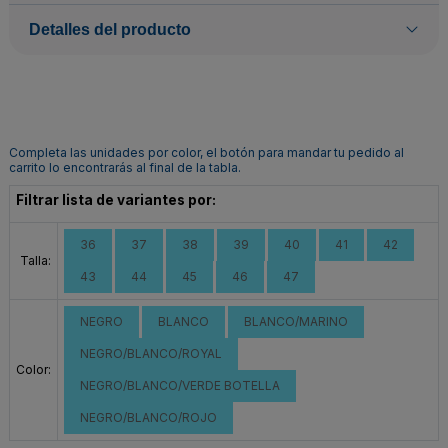
Detalles del producto
Completa las unidades por color, el botón para mandar tu pedido al
carrito lo encontrarás al final de la tabla.
Filtrar lista de variantes por:
36
37
38
39
40
41
42
Talla:
43
44
45
46
47
NEGRO
BLANCO
BLANCO/MARINO
NEGRO/BLANCO/ROYAL
Color:
NEGRO/BLANCO/VERDE BOTELLA
NEGRO/BLANCO/ROJO