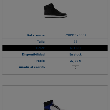
ZS8323Z3602
36
NEGRO
En stock
37,99 €