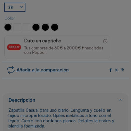
Color
NEGRO
BLANCO
BLANCO/MARINO
NEGRO/BLANCO/ROYAL
NEGRO/BLANCO/VERDE BOTELLA
NEGRO/BLANCO/ROJO
Date un capricho
Tus compras de 60€ a 2000€ financiadas
con Pepper.
Añadir a la comparación
Descripción
Zapatilla Casual para uso diario. Lengueta y cuello en
tejido microperforado. Ojales metálicos a tono con el
tejido. Cierre con cordones planos. Detalles laterales y
plantilla foamizada.