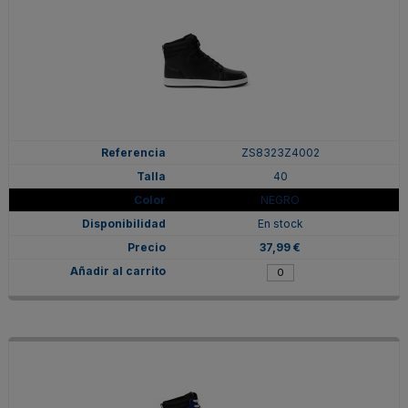
ZS8323Z4002
40
NEGRO
En stock
37,99 €