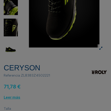
CERYSON
Referencia
ZL8383Z4502221
71,78 €
Leer más
Talla