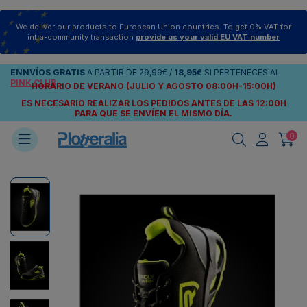
We deliver our products to European Union countries. To get 0% VAT for
intra-community transaction
provide us your valid EU VAT number
ENNVÍOS
GRATIS
A PARTIR DE
29,99€
/
18,95€
SI PERTENECES AL
PINK CLUB
HORARIO DE VERANO (JULIO Y AGOSTO 08:00H-15:00H)
ES NECESARIO REALIZAR LOS PEDIDOS ANTES DE LAS 12:00H
PARA QUE SE ENVÍEN
EL MISMO DÍA.
0