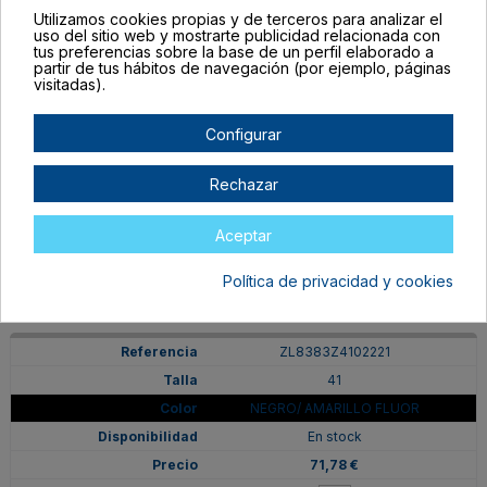
Utilizamos cookies propias y de terceros para analizar el
uso del sitio web y mostrarte publicidad relacionada con
tus preferencias sobre la base de un perfil elaborado a
partir de tus hábitos de navegación (por ejemplo, páginas
visitadas).
ZL8383Z4002221
Configurar
40
NEGRO/ AMARILLO FLUOR
Rechazar
En stock
71,78 €
Aceptar
Política de privacidad y cookies
ZL8383Z4102221
41
NEGRO/ AMARILLO FLUOR
En stock
71,78 €