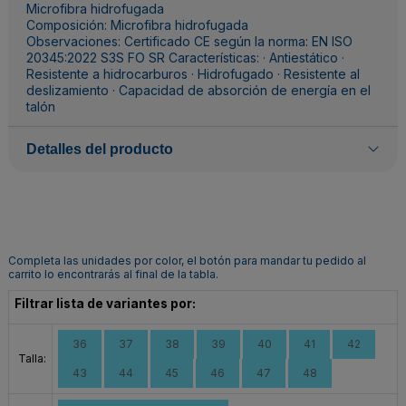
Microfibra hidrofugada
Composición: Microfibra hidrofugada
Observaciones: Certificado CE según la norma: EN ISO
20345:2022 S3S FO SR Características: · Antiestático ·
Resistente a hidrocarburos · Hidrofugado · Resistente al
deslizamiento · Capacidad de absorción de energía en el
talón
Detalles del producto
Completa las unidades por color, el botón para mandar tu pedido al
carrito lo encontrarás al final de la tabla.
Filtrar lista de variantes por:
36
37
38
39
40
41
42
Talla:
43
44
45
46
47
48