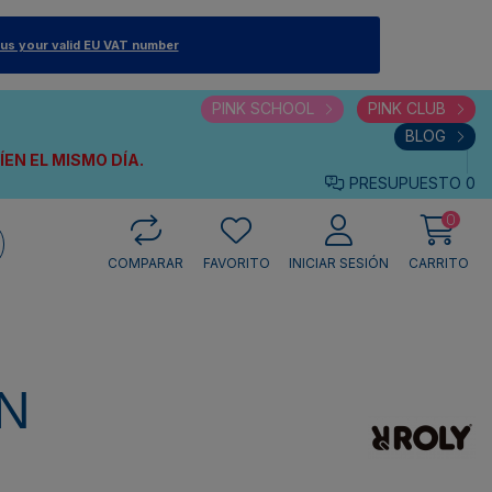
 us your valid EU VAT number
PINK SCHOOL
PINK CLUB
BLOG
VÍEN
EL MISMO DÍA.
PRESUPUESTO
0
0
COMPARAR
FAVORITO
INICIAR SESIÓN
CARRITO
N