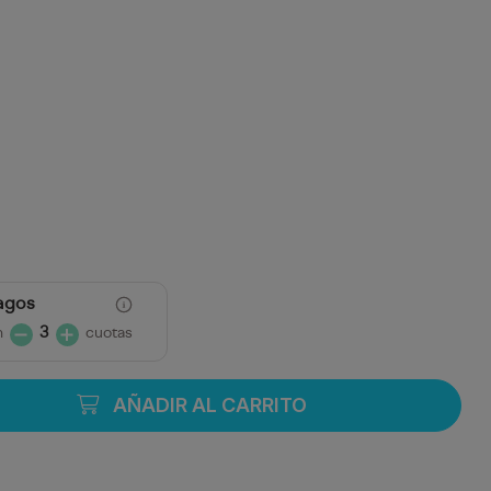
agos
n
3
cuotas
AÑADIR AL CARRITO