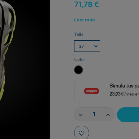
71,78 €
Leer más
Talla
Color
NEGRO/ AMARILLO FLUOR
Simula tus p
23,93
€/mes e