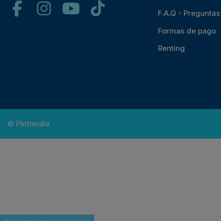
F.A.Q - Pregunta
Formas de pago
Renting
© Plotteralia