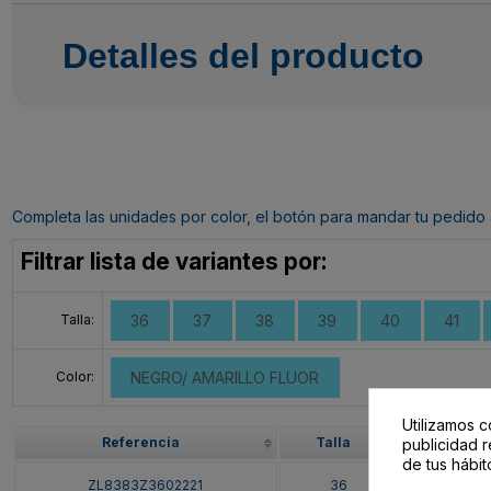
Detalles del producto
Completa las unidades por color, el botón para mandar tu pedido al c
Filtrar lista de variantes por:
Talla:
36
37
38
39
40
41
Color:
NEGRO/ AMARILLO FLUOR
Utilizamos c
Referencia
Talla
publicidad r
de tus hábit
ZL8383Z3602221
36