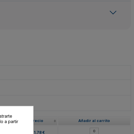
strarte
Precio
Añadir al carrito
o a partir
71,78 €