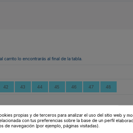
arrito lo encontrarás al final de la tabla.
42
43
44
45
46
47
48
ookies propias y de terceros para analizar el uso del sitio web y mo
Color
Disponibilidad
elacionada con tus preferencias sobre la base de un perfil elaborad
os de navegación (por ejemplo, páginas visitadas).
NEGRO/ AMARILLO FLUOR
En stock