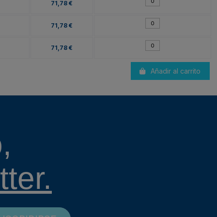
71,78 €
71,78 €
71,78 €
Añadir al carrito
,
ter.