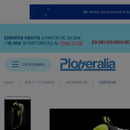
We deliver our products to E
ENNVÍOS
GRATIS
A PARTIR DE
29,99€
ES NECESARIO RE
/
18,95€
SI PERTENECES AL
PINK CLUB
CATEGORÍAS
Inicio
ROLY Y STAMINA
WORKWEAR
CERYSON