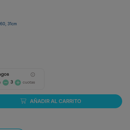
60, 31cm
agos
n
3
cuotas
AÑADIR AL CARRITO