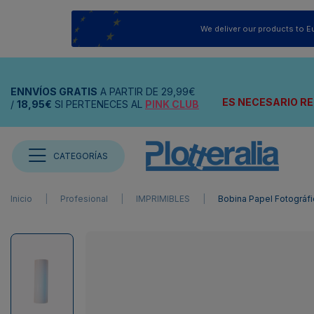
We deliver our products to E
ENNVÍOS
GRATIS
A PARTIR DE
29,99€
ES NECESARIO RE
/
18,95€
SI PERTENECES AL
PINK CLUB
CATEGORÍAS
Inicio
Profesional
IMPRIMIBLES
Bobina Papel Fotográf