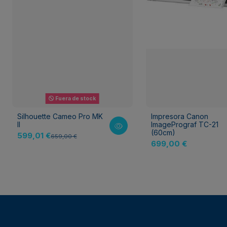
Fuera de stock
Silhouette Cameo Pro MK
Impresora Canon
II
ImagePrograf TC-21
(60cm)
599,01 €
659,00 €
699,00 €