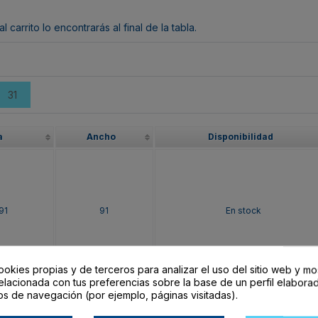
arrito lo encontrarás al final de la tabla.
31
a
Ancho
Disponibilidad
91
91
En stock
ookies propias y de terceros para analizar el uso del sitio web y mo
elacionada con tus preferencias sobre la base de un perfil elaborad
os de navegación (por ejemplo, páginas visitadas).