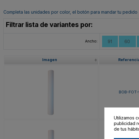
Completa las unidades por color, el botón para mandar tu pedido al c
Filtrar lista de variantes por:
Ancho:
91
60
Imagen
Referenci
BOB-FOT-
Utilizamos c
publicidad r
de tus hábit