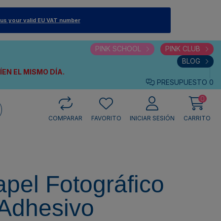
 us your valid EU VAT number
PINK SCHOOL
PINK CLUB
BLOG
VÍEN
EL MISMO DÍA.
PRESUPUESTO
0
0
COMPARAR
FAVORITO
INICIAR SESIÓN
CARRITO
pel Fotográfico
 Adhesivo