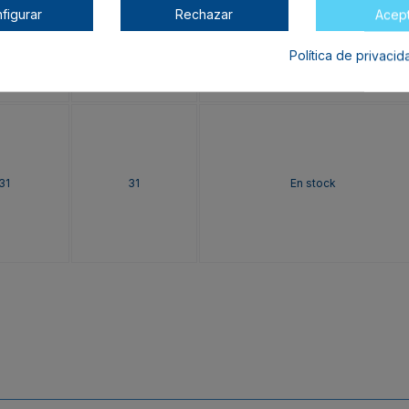
figurar
Rechazar
Acep
60
60
En stock
Política de privaci
31
31
En stock