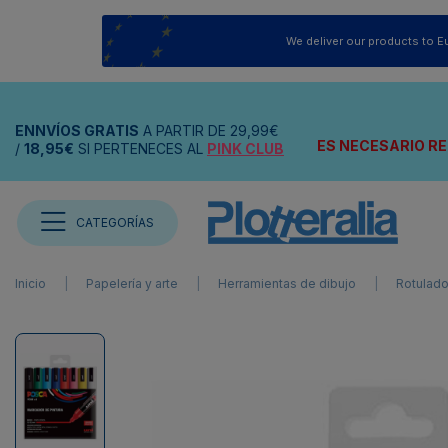
We deliver our products to E
ENNVÍOS
GRATIS
A PARTIR DE
29,99€
ES NECESARIO RE
/
18,95€
SI PERTENECES AL
PINK CLUB
CATEGORÍAS
Inicio
Papelería y arte
Herramientas de dibujo
Rotulado