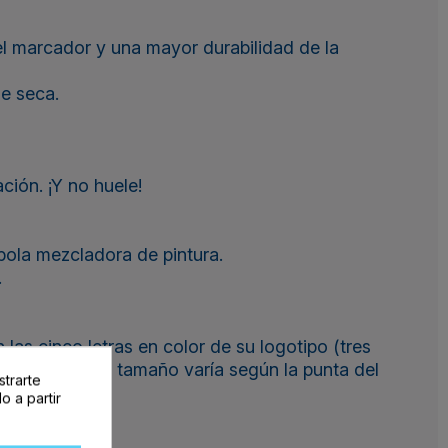
l marcador y una mayor durabilidad de la
e seca.
ción. ¡Y no huele!
ola mezcladora de pintura.
.
as cinco letras en color de su logotipo (tres
arre fácil y su tamaño varía según la punta del
strarte
o a partir