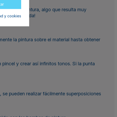
tar
olor de la pintura, algo que resulta muy
ón muy colorida!
dad y cookies
ente la pintura sobre el material hasta obtener
ncel y crear así infinitos tonos. Si la punta
, se pueden realizar fácilmente superposiciones