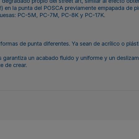
 degradado propio del street art, similar al efecto obt
o!) en la punta del POSCA previamente empapada de pi
 gruesas: PC-5M, PC-7M, PC-8K y PC-17K.
mas de punta diferentes. Ya sean de acrílico o plásti
os garantiza un acabado fluido y uniforme y un deslizam
e de crear.