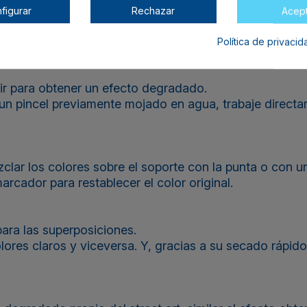
figurar
Rechazar
Acep
n del marcador. Su color (según el modelo) indica el c
sobre una mesa alegran la vista y prometen una creaci
Política de privaci
ir para obtener un efecto degradado.
n pincel previamente mojado en agua, trabaje directam
ar los colores sobre el soporte con la punta o con un pi
rcador para restablecer el color original.
ara las superposiciones.
ores claros y viceversa. Y, gracias a su secado rápido