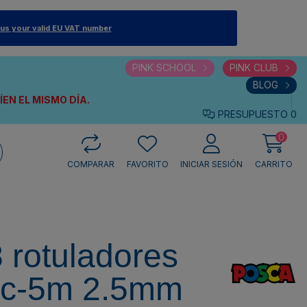
 us your valid EU VAT number
PINK SCHOOL
PINK CLUB
BLOG
VÍEN
EL MISMO DÍA.
PRESUPUESTO
0
0
COMPARAR
FAVORITO
INICIAR SESIÓN
CARRITO
 rotuladores
pc-5m 2.5mm