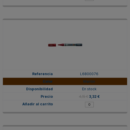
L6800076
Marrón
En stock
4,15 €
3,32 €