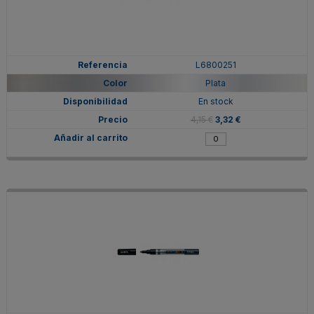
L6800251
Plata
En stock
4,15 €
3,32 €