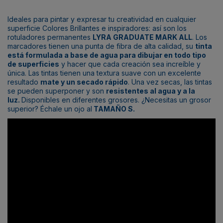
Ideales para pintar y expresar tu creatividad en cualquier
superficie Colores Brillantes e inspiradores: así son los
rotuladores permanentes
LYRA GRADUATE MARK ALL
. Los
marcadores tienen una punta de fibra de alta calidad, su
tinta
está formulada a base de agua para dibujar en todo tipo
de superficies
y hacer que cada creación sea increíble y
única. Las tintas tienen una textura suave con un excelente
resultado
mate y un secado rápido
. Una vez secas, las tintas
se pueden superponer y son
resistentes al agua y a la
luz.
Disponibles en diferentes grosores. ¿Necesitas un grosor
superior? Échale un ojo al
TAMAÑO S
.