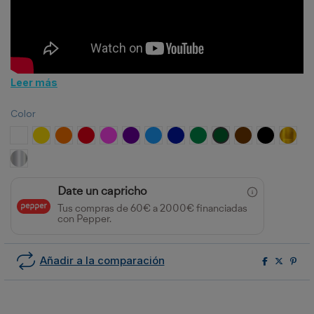
Leer más
Color
Blanco
Amarillo
Naranja
Rojo
Rosa
Violeta
Azul Celeste
Azul Oscuro
Verde Esmeralda
Verde Savia
Marrón
Negro
Oro
Plata
Date un capricho
Tus compras de 60€ a 2000€ financiadas
con Pepper.
Añadir a la comparación