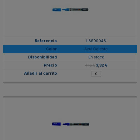
L6800046
Azul Celeste
En stock
4,15 €
3,32 €