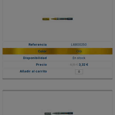
L6800250
Oro
En stock
4,15 €
3,32 €