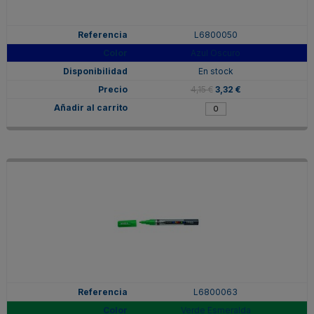
L6800050
Azul Oscuro
En stock
4,15 €
3,32 €
L6800063
Verde Esmeralda