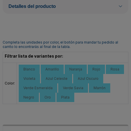
Detalles del producto
Completa las unidades por color, el botón para mandar tu pedido al
carrito lo encontrarás al final de la tabla.
Filtrar lista de variantes por:
Blanco
Amarillo
Naranja
Rojo
Rosa
Violeta
Azul Celeste
Azul Oscuro
Color:
Verde Esmeralda
Verde Savia
Marrón
Negro
Oro
Plata