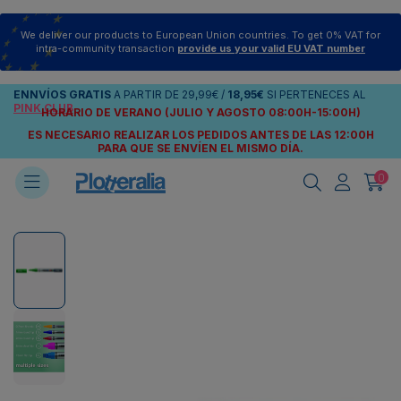
We deliver our products to European Union countries. To get 0% VAT for
intra-community transaction
provide us your valid EU VAT number
ENNVÍOS
GRATIS
A PARTIR DE
29,99€
/
18,95€
SI PERTENECES AL
PINK CLUB
HORARIO DE VERANO (JULIO Y AGOSTO 08:00H-15:00H)
ES NECESARIO REALIZAR LOS PEDIDOS ANTES DE LAS 12:00H
PARA QUE SE ENVÍEN
EL MISMO DÍA.
0