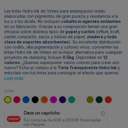
Las tintas Hidro Ink de Vintex para estampación están
elaboradas con pigmentos de gran pureza y resistencia a la
luz y a los álcalis. No incluyen
cobalto ni agentes oxidantes
en su fabricación. Gracias a su composición tienen una gran
eficacia sobre distintos tipos de
papel y cartón
(offset, kraft,
cartón compacto, sacos y bolsas de papel,
madera y toda
clase de soportes absorbentes
). Su excelente distribución
con rodillo, alta pigmentación y colores vivos, convierten las
tintas Hidro Ink de Vintex en la mejor alternativa para cualquier
proyecto de stamping. Incluye
0.5kg
. Disponible en
12
colores
. ¿Quieres superponer varios colores para crear uno
nuevo? Echa un vistazo a la
Tinta Transparente Hidro Ink
y
mézclala con tus tintas para conseguir el efecto que quieres.
Leer más
Color
Amarillo
Magenta
Cyan
Negro
Naranja 021
Rhodamine
Dioxamine Violet
Verde
Blanco
Oro Rico
Verde 627
Rojo 485
Date un capricho
Tus compras de 60€ a 2000€ financiadas
con Pepper.