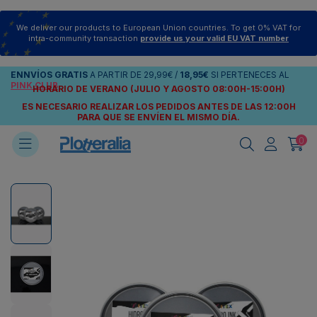
We deliver our products to European Union countries. To get 0% VAT for
intra-community transaction
provide us your valid EU VAT number
ENNVÍOS
GRATIS
A PARTIR DE
29,99€
/
18,95€
SI PERTENECES AL
PINK CLUB
HORARIO DE VERANO (JULIO Y AGOSTO 08:00H-15:00H)
ES NECESARIO REALIZAR LOS PEDIDOS ANTES DE LAS 12:00H
PARA QUE SE ENVÍEN
EL MISMO DÍA.
0