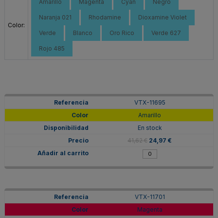
Amarillo
Magenta
Cyan
Negro
Naranja 021
Rhodamine
Dioxamine Violet
Color:
Verde
Blanco
Oro Rico
Verde 627
Rojo 485
VTX-11695
Amarillo
En stock
41,62 €
24,97 €
VTX-11701
Magenta