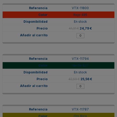
VTX-11800
Rojo 485
En stock
41,31 €
24,79 €
VTX-11794
Verde 627
En stock
42,59 €
25,56 €
VTX-11787
Oro Rico