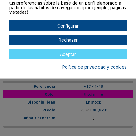
tus preferencias sobre la base de un perfil elaborado a
partir de tus hábitos de navegación (por ejemplo, páginas
visitadas).
Configurar
VTX-11732
Naranja 021
Rechazar
En stock
44,87 €
26,92 €
Aceptar
Política de privacidad y cookies
VTX-11749
Rhodamine
En stock
51,62 €
30,97 €