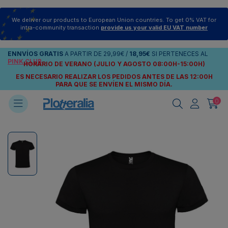
We deliver our products to European Union countries. To get 0% VAT for
intra-community transaction
provide us your valid EU VAT number
ENNVÍOS
GRATIS
A PARTIR DE
29,99€
/
18,95€
SI PERTENECES AL
PINK CLUB
HORARIO DE VERANO (JULIO Y AGOSTO 08:00H-15:00H)
ES NECESARIO REALIZAR LOS PEDIDOS ANTES DE LAS 12:00H
PARA QUE SE ENVÍEN
EL MISMO DÍA.
0