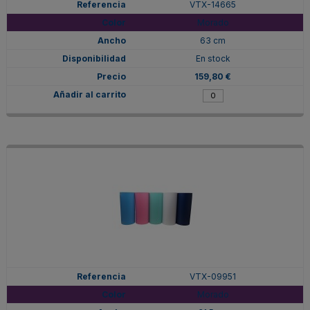
VTX-14665
Morado
63 cm
En stock
159,80 €
VTX-09951
Morado