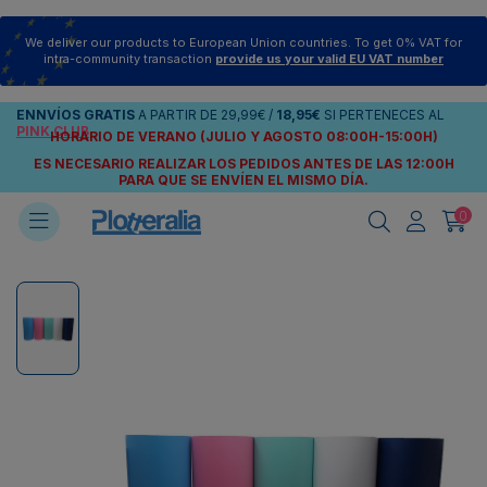
We deliver our products to European Union countries. To get 0% VAT for
intra-community transaction
provide us your valid EU VAT number
ENNVÍOS
GRATIS
A PARTIR DE
29,99€
/
18,95€
SI PERTENECES AL
PINK CLUB
HORARIO DE VERANO (JULIO Y AGOSTO 08:00H-15:00H)
ES NECESARIO REALIZAR LOS PEDIDOS ANTES DE LAS 12:00H
PARA QUE SE ENVÍEN
EL MISMO DÍA.
0