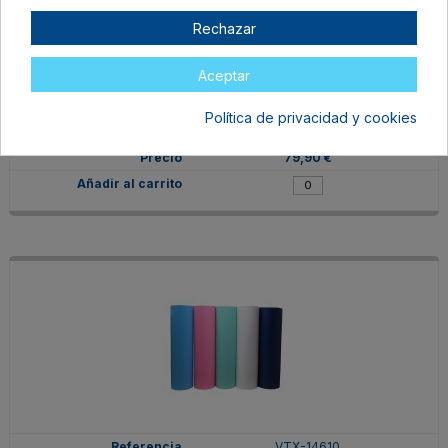
Rechazar
VTX-09838
Aceptar
Fucsia
31,5 cm
Política de privacidad y cookies
En stock
79,90 €
VTX-14610