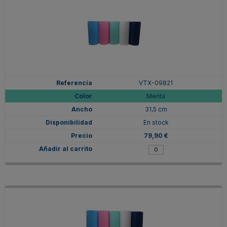
VTX-09821
Menta
31,5 cm
En stock
79,90 €