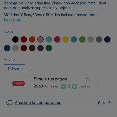
Bobinas de vinilo adhesivo Vintex con acabado mate. Ideal
para personalizar superficies y objetos.
Medidas 31.5cm/63cm x 50m. No incluye transportador.
Leer más
Color
Blanco
Negro
Rojo
Naranja
Rosa
Menta
Fucsia
Amarillo
Azul Cielo
Verde claro
Gris claro
Gris oscuro
Azul M
Azul royal
Beige
Burdeos
Marrón
Morado
Verde
Ancho
Simula tus pagos
26,63
€/mes en
3
cuotas
Añadir a la comparación