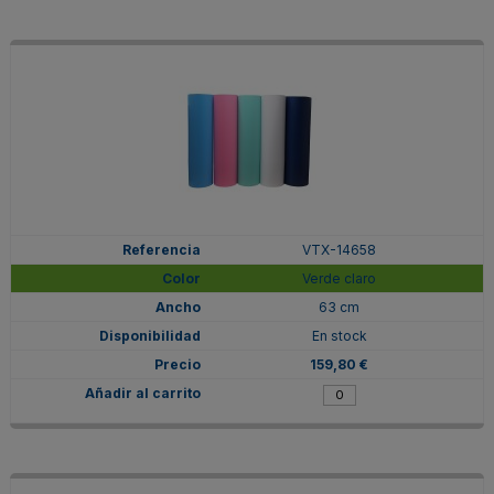
VTX-14658
Verde claro
63 cm
En stock
159,80 €