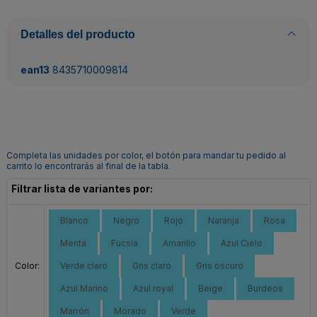
Detalles del producto
ean13
8435710009814
Completa las unidades por color, el botón para mandar tu pedido al
carrito lo encontrarás al final de la tabla.
Filtrar lista de variantes por:
Blanco
Negro
Rojo
Naranja
Rosa
Menta
Fucsia
Amarillo
Azul Cielo
Color:
Verde claro
Gris claro
Gris oscuro
Azul Marino
Azul royal
Beige
Burdeos
Marrón
Morado
Verde