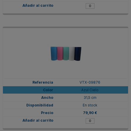
VTX-09876
Azul Cielo
31,5 cm
En stock
79,90 €