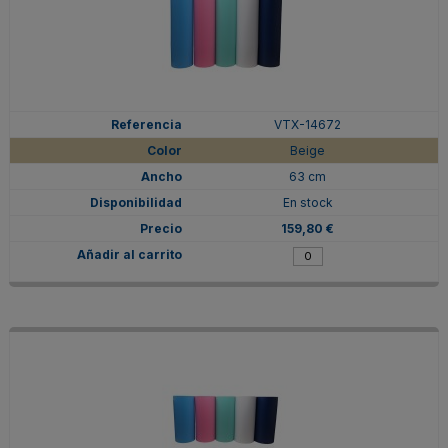
VTX-14672
Beige
63 cm
En stock
159,80 €