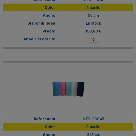
Amarillo
63 cm
En stock
159,80 €
VTX-09845
Amarillo
31,5 cm