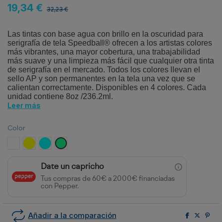
19,34 €
32,23 €
Las tintas con base agua con brillo en la oscuridad para
serigrafía de tela Speedball® ofrecen a los artistas colores
más vibrantes, una mayor cobertura, una trabajabilidad
más suave y una limpieza más fácil que cualquier otra tinta
de serigrafía en el mercado.
Todos los colores llevan el
sello AP y son permanentes en la tela una vez que se
calientan correctamente. Disponibles en 4 colores.
Cada
unidad contiene 8oz /236.2ml.
Leer más
Color
Original Luminiscente
Amarillo Luminiscente
Azul Luminiscente
Verde Luminiscente
Date un capricho
Tus compras de 60€ a 2000€ financiadas
con Pepper.
Añadir a la comparación