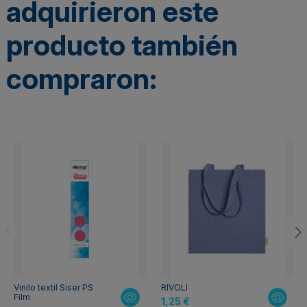
adquirieron este
producto también
compraron:
Vinilo textil Siser PS
RIVOLI
Film
1,25 €