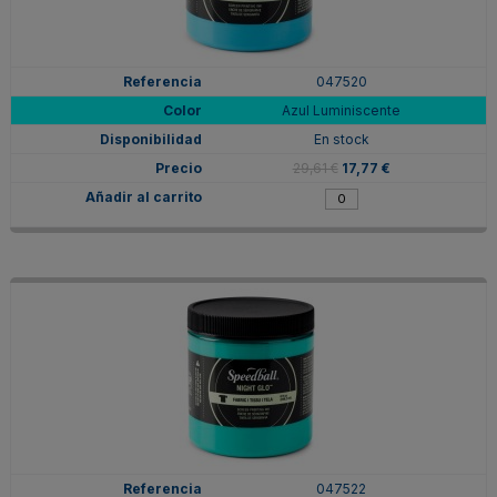
047520
Azul Luminiscente
En stock
29,61 €
17,77 €
047522