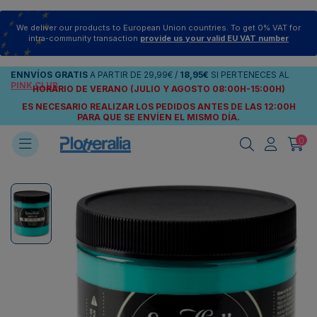
We deliver our products to European Union countries. To get 0% VAT for
intra-community transaction
provide us your valid EU VAT number
ENNVÍOS
GRATIS
A PARTIR DE
29,99€
/
18,95€
SI PERTENECES AL
PINK CLUB
HORARIO DE VERANO (JULIO Y AGOSTO 08:00H-15:00H)
ES NECESARIO REALIZAR LOS PEDIDOS ANTES DE LAS 12:00H
PARA QUE SE ENVÍEN
EL MISMO DÍA.
0