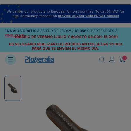
We deliver our products to European Union countries. To get 0% VAT for
intra-community transaction
provide us your valid EU VAT number
ENNVÍOS
GRATIS
A PARTIR DE
29,99€
/
18,95€
SI PERTENECES AL
PINK CLUB
HORARIO DE VERANO (JULIO Y AGOSTO 08:00H-15:00H)
ES NECESARIO REALIZAR LOS PEDIDOS ANTES DE LAS 12:00H
PARA QUE SE ENVÍEN
EL MISMO DÍA.
0