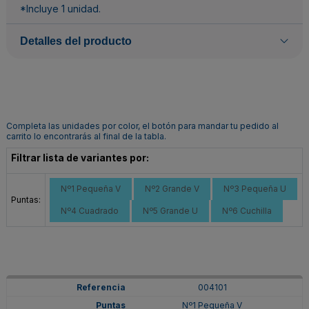
*Incluye 1 unidad.
Detalles del producto
Completa las unidades por color, el botón para mandar tu pedido al
carrito lo encontrarás al final de la tabla.
Filtrar lista de variantes por:
Nº1 Pequeña V
Nº2 Grande V
Nº3 Pequeña U
Puntas:
Nº4 Cuadrado
Nº5 Grande U
Nº6 Cuchilla
004101
Nº1 Pequeña V