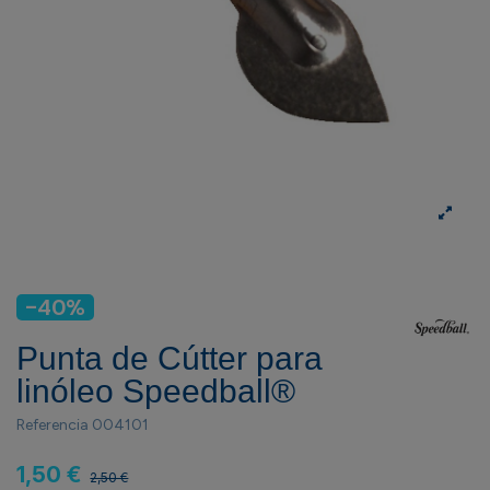
-40%
Punta de Cútter para
linóleo Speedball®
Referencia
004101
1,50 €
2,50 €