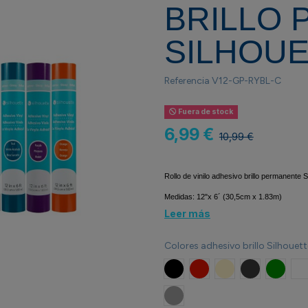
BRILLO
SILHOUE
Referencia
V12-GP-RYBL-C
Fuera de stock
6,99 €
10,99 €
Rollo de vinilo adhesivo brillo permanente S
Medidas: 12"x 6´ (30,5cm x 1.83m)
Leer más
Colores adhesivo brillo Silhouett
Negro
Rojo
Beige
Gris
Verde 
B
Plata