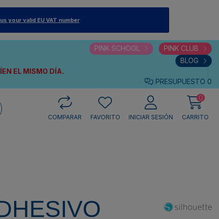
 us your valid EU VAT number
PINK SCHOOL
PINK CLUB
BLOG
VÍEN
EL MISMO DÍA.
PRESUPUESTO
0
0
COMPARAR
FAVORITO
INICIAR SESIÓN
CARRITO
ADHESIVO