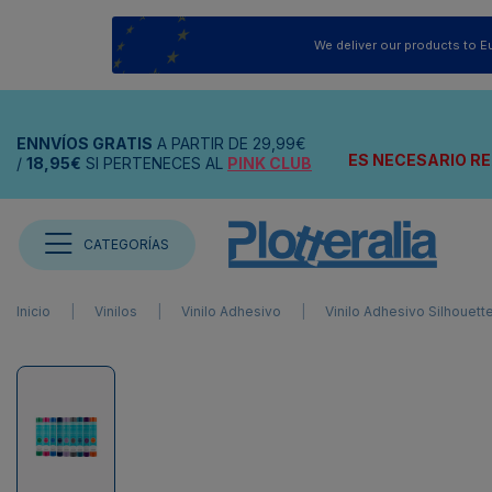
We deliver our products to E
ENNVÍOS
GRATIS
A PARTIR DE
29,99€
ES NECESARIO RE
/
18,95€
SI PERTENECES AL
PINK CLUB
CATEGORÍAS
Inicio
Vinilos
Vinilo Adhesivo
Vinilo Adhesivo Silhouett