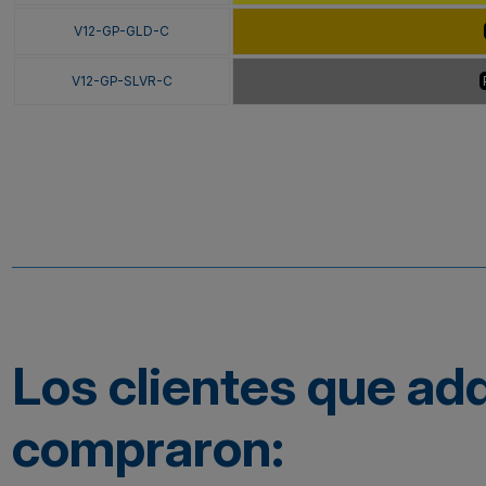
V12-GP-GLD-C
V12-GP-SLVR-C
Los clientes que ad
compraron: