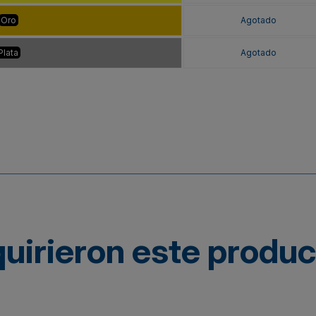
Oro
Agotado
Plata
Agotado
quirieron este produ