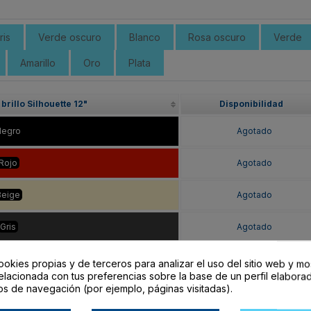
ris
Verde oscuro
Blanco
Rosa oscuro
Verde
Amarillo
Oro
Plata
brillo Silhouette 12"
Disponibilidad
Negro
Agotado
Rojo
Agotado
Beige
Agotado
Gris
Agotado
e oscuro
Agotado
ookies propias y de terceros para analizar el uso del sitio web y mo
elacionada con tus preferencias sobre la base de un perfil elaborad
os de navegación (por ejemplo, páginas visitadas).
lanco
Agotado