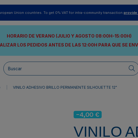
uropean Union countries. To get 0% VAT for intra-community transaction
provide
HORARIO DE VERANO (JULIO Y AGOSTO 08:00H-15:00H)
ALIZAR LOS PEDIDOS ANTES DE LAS 12:00H
PARA QUE SE EN
e
VINILO ADHESIVO BRILLO PERMANENTE SILHOUETTE 12"
-4,00 €
VINILO 