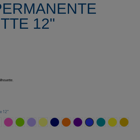
 PERMANENTE
TTE 12"
ilhouette.
e 12"
oscuro
lanco
Rosa oscuro
Verde
Lavanda
Limón
Azul Marino
Naranja
Morado
Azul Royal
Teal
Amarillo
Oro