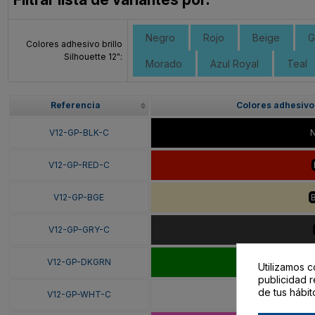
Negro
Rojo
Beige
G
Colores adhesivo brillo
Silhouette 12":
Morado
Azul Royal
Teal
Referencia
Colores adhesivo 
V12-GP-BLK-C
V12-GP-RED-C
V12-GP-BGE
V12-GP-GRY-C
V12-GP-DKGRN
Verd
Utilizamos c
publicidad r
de tus hábit
V12-GP-WHT-C
B