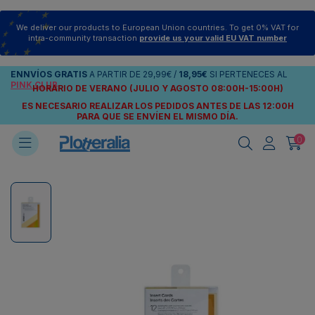
We deliver our products to European Union countries. To get 0% VAT for
intra-community transaction
provide us your valid EU VAT number
ENNVÍOS
GRATIS
A PARTIR DE
29,99€
/
18,95€
SI PERTENECES AL
PINK CLUB
HORARIO DE VERANO (JULIO Y AGOSTO 08:00H-15:00H)
ES NECESARIO REALIZAR LOS PEDIDOS ANTES DE LAS 12:00H
PARA QUE SE ENVÍEN
EL MISMO DÍA.
0