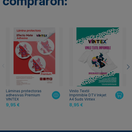
compraron:
Láminas protectoras
Vinilo Textil
adhesivas Premium
Imprimible DTV Inkjet
VINTEX
A4 5uds Vintex
9,95 €
8,95 €