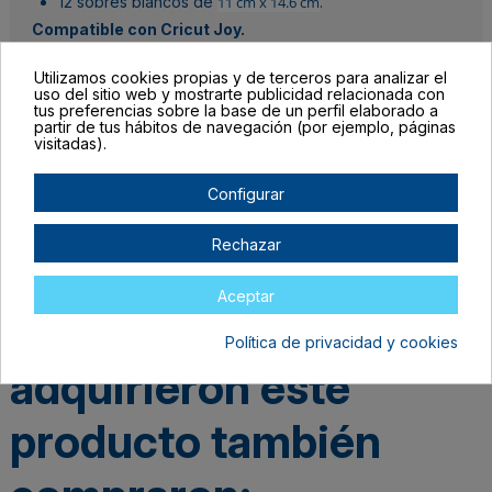
12 sobres blancos de
11 cm x 14.6 cm
.
Compatible con Cricut Joy.
Utilizamos cookies propias y de terceros para analizar el
Detalles del producto
uso del sitio web y mostrarte publicidad relacionada con
tus preferencias sobre la base de un perfil elaborado a
partir de tus hábitos de navegación (por ejemplo, páginas
visitadas).
Configurar
Rechazar
Aceptar
Los clientes que
Política de privacidad y cookies
adquirieron este
producto también