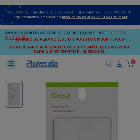
We deliver our products to European Union countries. To get 0% VAT for
intra-community transaction
provide us your valid EU VAT number
ENNVÍOS
GRATIS
A PARTIR DE
29,99€
/
18,95€
SI PERTENECES AL
PINK CLUB
HORARIO DE VERANO (JULIO Y AGOSTO 08:00H-15:00H)
ES NECESARIO REALIZAR LOS PEDIDOS ANTES DE LAS 12:00H
PARA QUE SE ENVÍEN
EL MISMO DÍA.
0