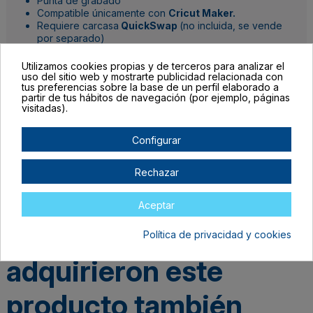
Punta de grabado
Compatible únicamente con
Cricut Maker.
Requiere carcasa
QuickSwap
(no incluida, se vende
por separado)
Utilizamos cookies propias y de terceros para analizar el
Detalles del producto
uso del sitio web y mostrarte publicidad relacionada con
tus preferencias sobre la base de un perfil elaborado a
partir de tus hábitos de navegación (por ejemplo, páginas
visitadas).
Configurar
Rechazar
Aceptar
Los clientes que
Política de privacidad y cookies
adquirieron este
producto también