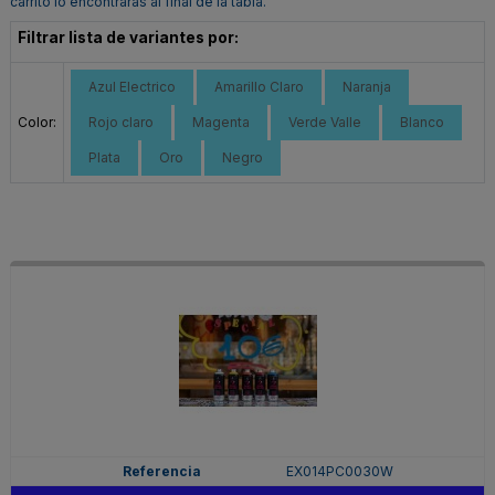
carrito lo encontrarás al final de la tabla.
Filtrar lista de variantes por:
Azul Electrico
Amarillo Claro
Naranja
Color:
Rojo claro
Magenta
Verde Valle
Blanco
Plata
Oro
Negro
EX014PC0030W