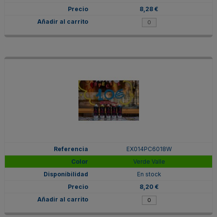
8,28 €
EX014PC6018W
Verde Valle
En stock
8,20 €