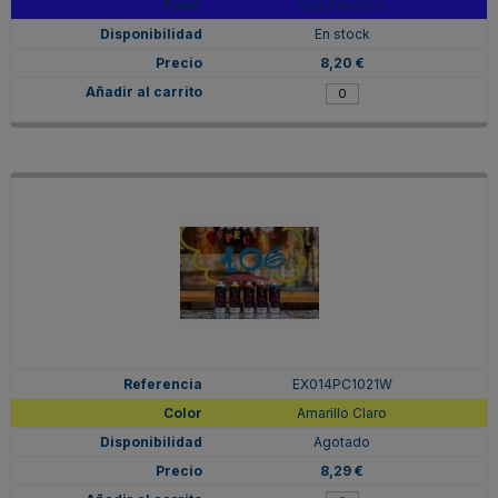
Azul Electrico
En stock
8,20 €
EX014PC1021W
Amarillo Claro
Agotado
8,29 €