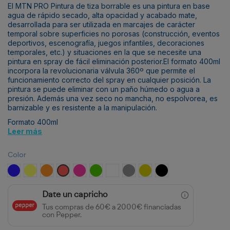
El MTN PRO Pintura de tiza borrable es una pintura en base
agua de rápido secado, alta opacidad y acabado mate,
desarrollada para ser utilizada en marcajes de carácter
temporal sobre superficies no porosas (construcción, eventos
deportivos, escenografía, juegos infantiles, decoraciones
temporales, etc.) y situaciones en la que se necesite una
pintura en spray de fácil eliminación posterior.El formato 400ml
incorpora la revolucionaria válvula 360º que permite el
funcionamiento correcto del spray en cualquier posición. La
pintura se puede eliminar con un paño húmedo o agua a
presión. Además una vez seco no mancha, no espolvorea, es
barnizable y es resistente a la manipulación.
Formato 400ml
Leer más
Color
Azul Electrico
Amarillo Claro
Naranja
Rojo claro
Magenta
Verde Valle
Blanco
Plata
Oro
Negro
Date un capricho
Tus compras de 60€ a 2000€ financiadas
con Pepper.