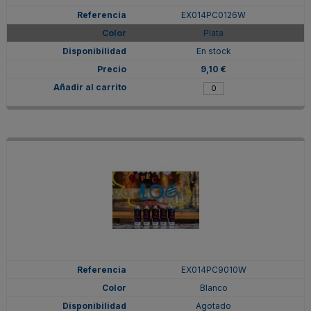
EX014PC0126W
Plata
En stock
9,10 €
EX014PC9010W
Blanco
Agotado