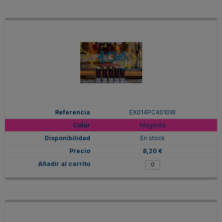
EX014PC4010W
Magenta
En stock
8,20 €