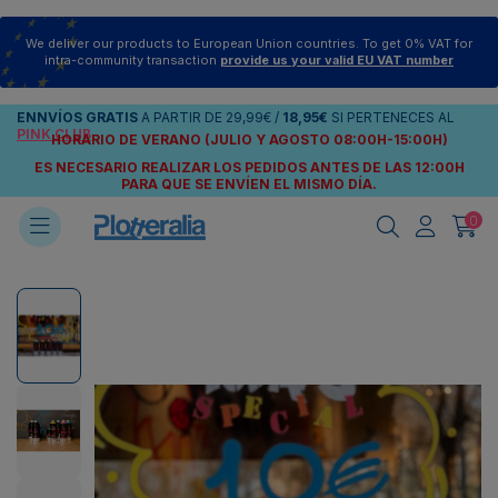
We deliver our products to European Union countries. To get 0% VAT for
intra-community transaction
provide us your valid EU VAT number
ENNVÍOS
GRATIS
A PARTIR DE
29,99€
/
18,95€
SI PERTENECES AL
PINK CLUB
HORARIO DE VERANO (JULIO Y AGOSTO 08:00H-15:00H)
ES NECESARIO REALIZAR LOS PEDIDOS ANTES DE LAS 12:00H
PARA QUE SE ENVÍEN
EL MISMO DÍA.
0