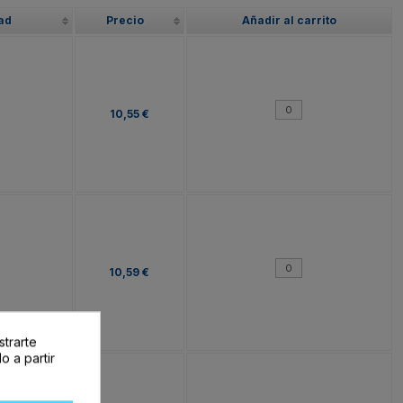
ad
Precio
Añadir al carrito
10,55 €
10,59 €
strarte
o a partir