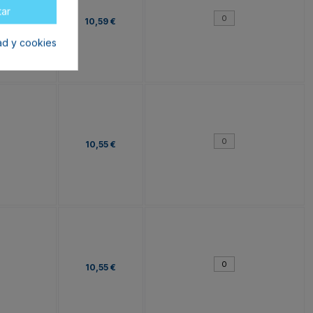
tar
10,59 €
dad y cookies
10,55 €
10,55 €