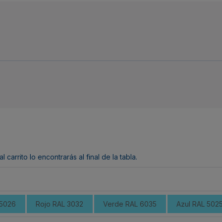
arrito lo encontrarás al final de la tabla.
 5026
Rojo RAL 3032
Verde RAL 6035
Azul RAL 502