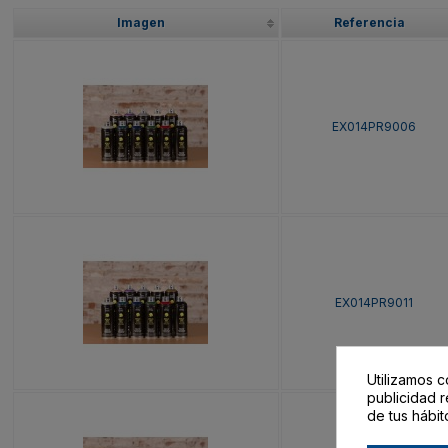
Imagen
Referencia
EX014PR9006
EX014PR9011
Utilizamos c
publicidad r
de tus hábit