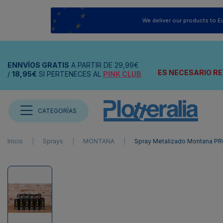
We deliver our products to E
ENNVÍOS
GRATIS
A PARTIR DE
29,99€
ES NECESARIO RE
/
18,95€
SI PERTENECES AL
PINK CLUB
CATEGORÍAS
Inicio
Sprays
MONTANA
Spray Metalizado Montana P