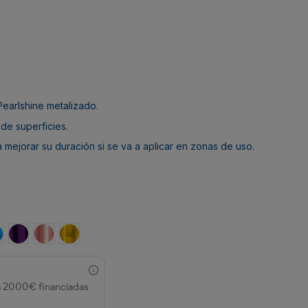
Pearlshine metalizado.
 de superficies.
 mejorar su duración si se va a aplicar en zonas de uso.
5026
32
RAL 6035
zul RAL 5025
Violeta RAL 4011
Oro Rosa
Oro RAL 1036
a 2000€ financiadas