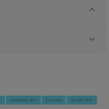
5
Violeta RAL 4011
Oro Rosa
Oro RAL 1036