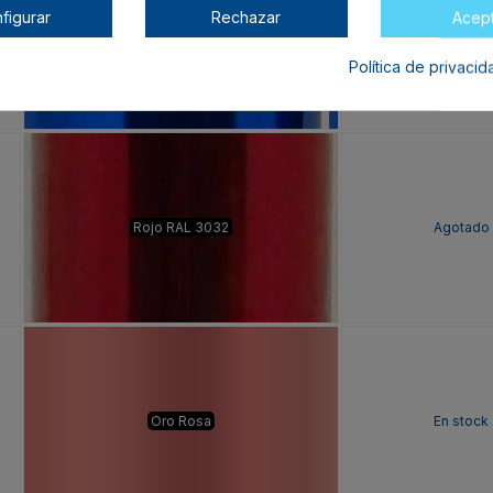
figurar
Rechazar
Acep
Azul Oscuro RAL 5026
Agotado
Política de privaci
Rojo RAL 3032
Agotado
Oro Rosa
En stock