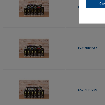
Con
EX014PR5026
EX014PR3032
EX014PR1000