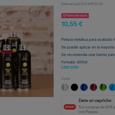
Referencia
EX014PR3032
Fuera de stock
10,55 €
Pintura metálica para acabado 
Se puede aplicar en la mayoría
Se recomienda usar barniz para
Formato: 400ml
Leer más
Color
Aluminio RAL 9006
Negro
Azul Oscuro RAL 
Rojo RAL 30
Verde 
A
Date un capricho
Tus compras de 60€ 
con Pepper.