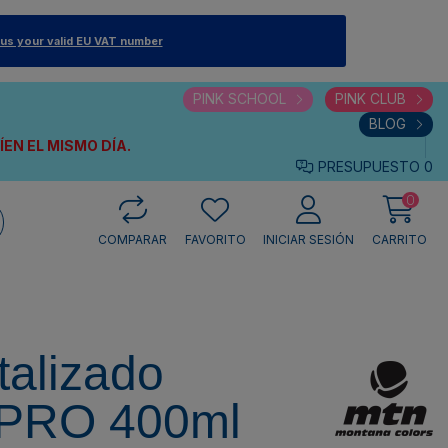
 us your valid EU VAT number
PINK SCHOOL
PINK CLUB
BLOG
VÍEN
EL MISMO DÍA.
PRESUPUESTO
0
0
COMPARAR
FAVORITO
INICIAR SESIÓN
CARRITO
talizado
 PRO 400ml