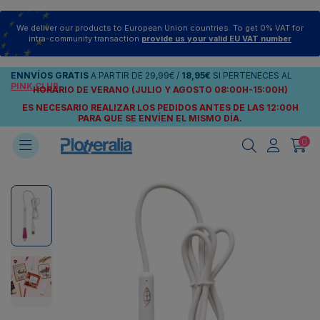
We deliver our products to European Union countries. To get 0% VAT for
intra-community transaction
provide us your valid EU VAT number
ENNVÍOS
GRATIS
A PARTIR DE
29,99€
/
18,95€
SI PERTENECES AL
PINK CLUB
HORARIO DE VERANO (JULIO Y AGOSTO 08:00H-15:00H)
ES NECESARIO REALIZAR LOS PEDIDOS ANTES DE LAS 12:00H
PARA QUE SE ENVÍEN
EL MISMO DÍA.
0