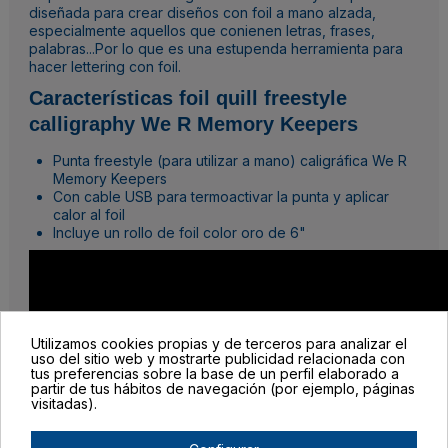
diseñada para crear diseños con foil a mano alzada,
especialmente aquellos que conienen letras, frases,
palabras...Por lo que es una estupenda herramienta para
hacer lettering con foil.
Características foil quill freestyle
calligraphy We R Memory Keepers
Punta freestyle (para utilizar a mano) caligráfica We R
Memory Keepers
Con cable USB para termoactivar la punta y aplicar
calor al foil
Incluye un rollo de foil color oro de 6"
Utilizamos cookies propias y de terceros para analizar el
uso del sitio web y mostrarte publicidad relacionada con
tus preferencias sobre la base de un perfil elaborado a
partir de tus hábitos de navegación (por ejemplo, páginas
visitadas).