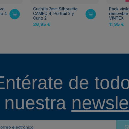
ivo
Cuchilla 2mm Silhouette
Pack vinil
eo 4
CAMEO 4, Portrait 3 y
removible
Curio 2
VINTEX
26,95 €
11,95 €
Entérate de todo
 nuestra
newslet
S