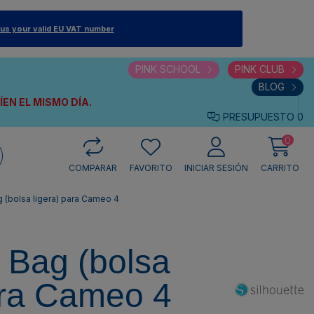
 us your valid EU VAT number
PINK SCHOOL
PINK CLUB
BLOG
VÍEN
EL MISMO DÍA.
PRESUPUESTO
0
0
COMPARAR
FAVORITO
INICIAR SESIÓN
CARRITO
g (bolsa ligera) para Cameo 4
e Bag (bolsa
ara Cameo 4