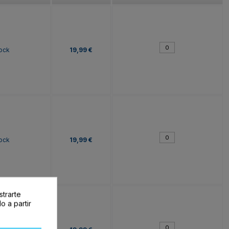
tock
19,99 €
tock
19,99 €
strarte
o a partir