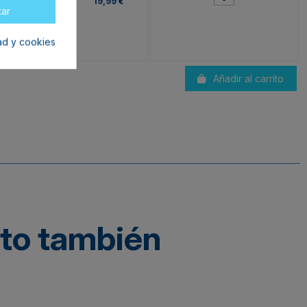
tock
19,99 €
tar
dad y cookies
Añadir al carrito
cto también