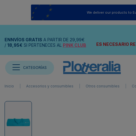
We deliver our products to E
ENNVÍOS
GRATIS
A PARTIR DE
29,99€
ES NECESARIO RE
/
18,95€
SI PERTENECES AL
PINK CLUB
CATEGORÍAS
Inicio
Accesorios y consumibles
Otros consumibles
Co