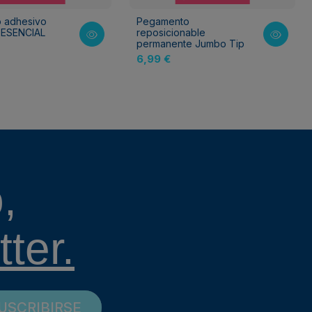
o adhesivo
Pegamento
 ESENCIAL
reposicionable
permanente Jumbo Tip
6,99 €
,
ter.
USCRIBIRSE