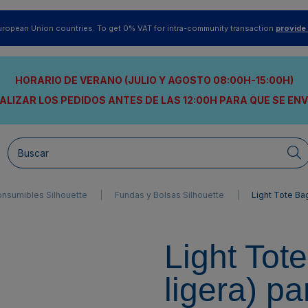
uropean Union countries. To get 0% VAT for intra-community transaction
provide
HORARIO DE VERANO (JULIO Y AGOSTO 08:00H-15:00H)
ALIZAR LOS PEDIDOS ANTES DE LAS 12:00H
PARA QUE SE EN
nsumibles Silhouette
Fundas y Bolsas Silhouette
Light Tote Ba
Light Tot
ligera) p