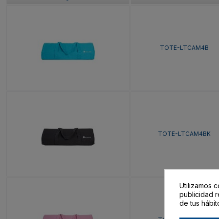
TOTE-LTCAM4B
TOTE-LTCAM4BK
Utilizamos c
publicidad r
de tus hábit