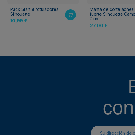
Pack Start 8 rotuladores
Manta de corte adhes
Silhouette
fuerte Silhouette Cam
Plus
10,99 €
27,00 €
con