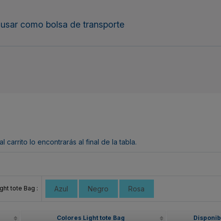
 usar como bolsa de transporte
arrito lo encontrarás al final de la tabla.
ght tote Bag :
Azul
Negro
Rosa
Colores Light tote Bag
Disponib