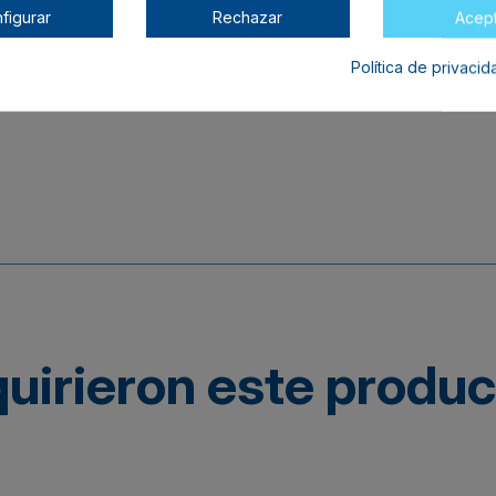
Rosa
En s
figurar
Rechazar
Acep
Política de privaci
quirieron este produ