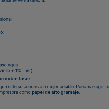
 mediante venta directa.
sional
EX
base agua
nilo + 110 liner)
rimible láser
 que éste se conserve o mejor posible. Puedes elegir
lá
a impresora como
papel de alto gramaje.