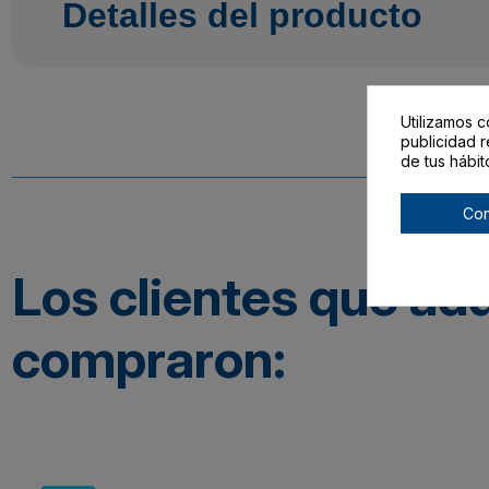
Detalles del producto
Utilizamos c
publicidad r
de tus hábit
Con
Los clientes que ad
compraron: