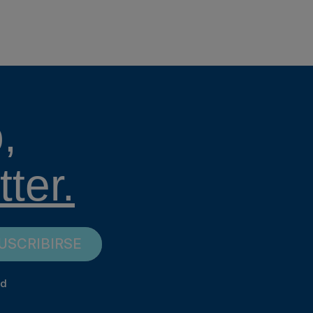
,
ter.
USCRIBIRSE
ad