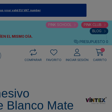
 us your valid EU VAT number
PINK SCHOOL
PINK CLUB
BLOG
VÍEN
EL MISMO DÍA.
PRESUPUESTO
0
0
COMPARAR
FAVORITO
INICIAR SESIÓN
CARRITO
hesivo
e Blanco Mate