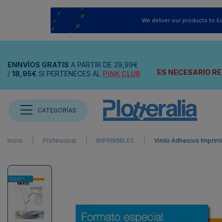
We deliver our products to E
ENNVÍOS
GRATIS
A PARTIR DE
29,99€
ES NECESARIO RE
/
18,95€
SI PERTENECES AL
PINK CLUB
CATEGORÍAS
Inicio
Profesional
IMPRIMIBLES
Vinilo Adhesivo Imprim