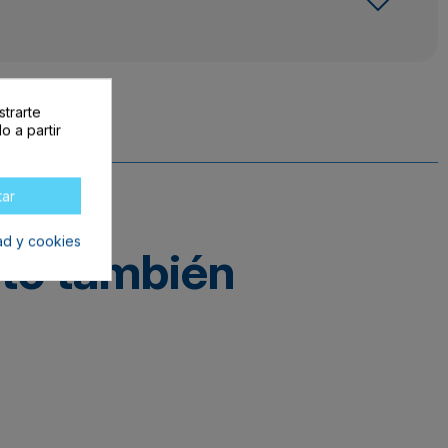
strarte
o a partir
tar
dad y cookies
cto también