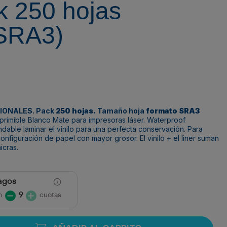
k 250 hojas
 SRA3)
IONALES. Pack
250 hojas.
Tamaño hoja
formato SRA3
mprimible Blanco Mate para impresoras láser. Waterproof
endable
laminar
el vinilo para una perfecta conservación. Para
 configuración de papel con mayor grosor. El vinilo + el liner suman
icras.
agos
n
9
cuotas