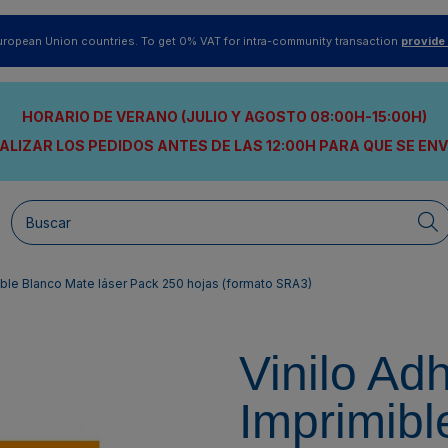
uropean Union countries. To get 0% VAT for intra-community transaction
provide
HORARIO DE VERANO (JULIO Y AGOSTO 08:00H-15:00H)
ALIZAR LOS PEDIDOS ANTES DE LAS 12:00H
PARA QUE SE EN
ible Blanco Mate láser Pack 250 hojas (formato SRA3)
Vinilo Ad
Imprimibl