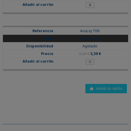
AcuLiq 706
Gris oscuro
Agotado
3,99 €
3,39 €
Añadir al carrito