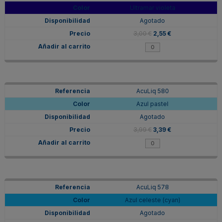
Ultramar violeta
Agotado
3,00 €
2,55 €
AcuLiq 580
Azul pastel
Agotado
3,99 €
3,39 €
AcuLiq 578
Azul celeste (cyan)
Agotado