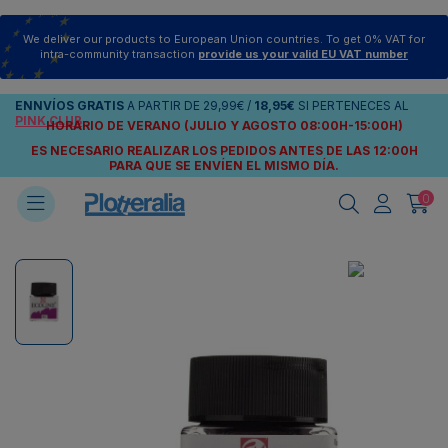
We deliver our products to European Union countries. To get 0% VAT for
intra-community transaction
provide us your valid EU VAT number
ENNVÍOS
GRATIS
A PARTIR DE
29,99€
/
18,95€
SI PERTENECES AL
PINK CLUB
HORARIO DE VERANO (JULIO Y AGOSTO 08:00H-15:00H)
ES NECESARIO REALIZAR LOS PEDIDOS ANTES DE LAS 12:00H
PARA QUE SE ENVÍEN
EL MISMO DÍA.
0