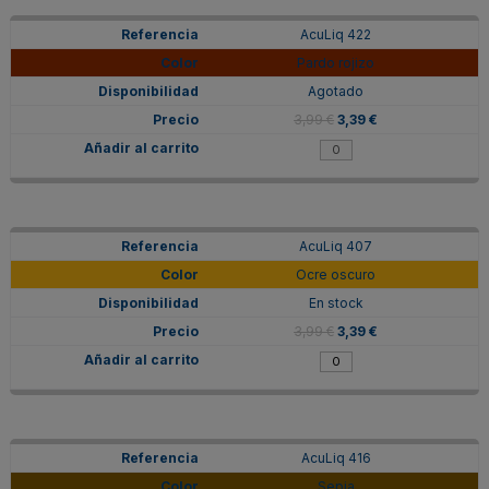
AcuLiq 422
Pardo rojizo
Agotado
3,99 €
3,39 €
AcuLiq 407
Ocre oscuro
En stock
3,99 €
3,39 €
AcuLiq 416
Sepia