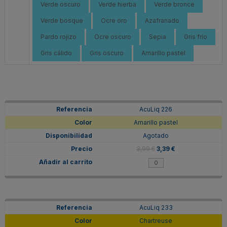
Verde oscuro
Verde hierba
Verde bronce
Verde bosque
Ocre oro
Azafranado
Pardo rojizo
Ocre oscuro
Sepia
Gris frío
Gris cálido
Gris oscuro
Amarillo pastel
AcuLiq 226
Amarillo pastel
Agotado
3,99 €
3,39 €
AcuLiq 233
Chartreuse