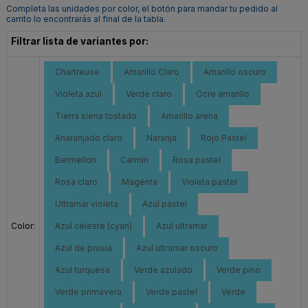
Completa las unidades por color, el botón para mandar tu pedido al
carrito lo encontrarás al final de la tabla.
Filtrar lista de variantes por:
Chartreuse
Amarillo Claro
Amarillo oscuro
Violeta azul
Verde claro
Ocre amarillo
Tierra siena tostado
Amarillo arena
Anaranjado claro
Naranja
Rojo Pastel
Bermellon
Carmín
Rosa pastel
Rosa claro
Magenta
Violeta pastel
Ultramar violeta
Azul pastel
Color:
Azul celeste (cyan)
Azul ultramar
Azul de prusia
Azul ultramar oscuro
Azul turquesa
Verde azulado
Verde pino
Verde primavera
Verde pastel
Verde