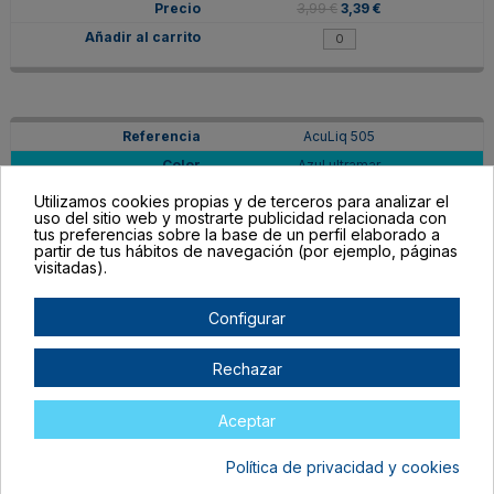
3,99 €
3,39 €
AcuLiq 505
Azul ultramar
En stock
Utilizamos cookies propias y de terceros para analizar el
uso del sitio web y mostrarte publicidad relacionada con
3,99 €
3,39 €
tus preferencias sobre la base de un perfil elaborado a
partir de tus hábitos de navegación (por ejemplo, páginas
visitadas).
Configurar
AcuLiq 508
Rechazar
Azul de prusia
Agotado
Aceptar
3,99 €
3,39 €
Política de privacidad y cookies