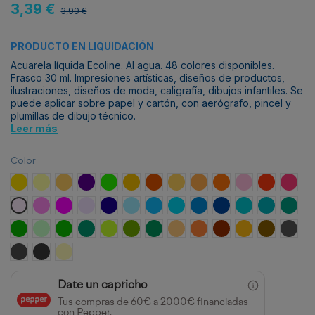
3,39 €
3,99 €
PRODUCTO EN LIQUIDACIÓN
Acuarela líquida Ecoline. Al agua. 48 colores disponibles.
Frasco 30 ml. Impresiones artísticas, diseños de productos,
ilustraciones, diseños de moda, caligrafía, dibujos infantiles. Se
puede aplicar sobre papel y cartón, con aerógrafo, pincel y
plumillas de dibujo técnico.
Leer más
Color
Chartreuse
Amarillo Claro
Amarillo oscuro
Violeta azul
Verde claro
Ocre amarillo
Tierra siena tostado
Amarillo arena
Anaranjado claro
Naranja
Rojo Pastel
Bermellon
Carmí
Rosa pastel
Rosa claro
Magenta
Violeta pastel
Ultramar violeta
Azul pastel
Azul celeste (cyan)
Azul ultramar
Azul de prusia
Azul ultramar oscuro
Azul turquesa
Verde azul
Verde
Verde primavera
Verde pastel
Verde
Verde oscuro
Verde hierba
Verde bronce
Verde bosque
Ocre oro
Azafranado
Pardo rojizo
Ocre oscuro
Sepia
Gris fr
Gris cálido
Gris oscuro
Amarillo pastel
Date un capricho
Tus compras de 60€ a 2000€ financiadas
con Pepper.