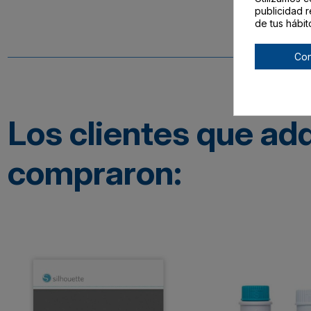
publicidad r
de tus hábit
Con
Los clientes que ad
compraron: