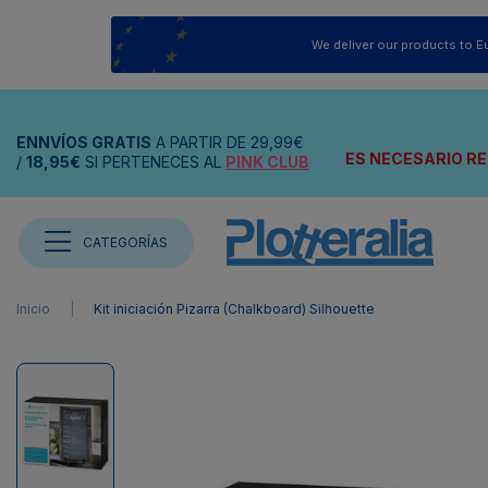
We deliver our products to E
ENNVÍOS
GRATIS
A PARTIR DE
29,99€
ES NECESARIO RE
/
18,95€
SI PERTENECES AL
PINK CLUB
CATEGORÍAS
Inicio
Kit iniciación Pizarra (Chalkboard) Silhouette