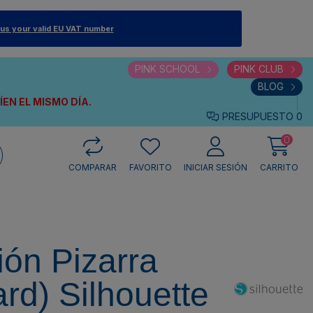
 us your valid EU VAT number
PINK SCHOOL
PINK CLUB
BLOG
VÍEN
EL MISMO DÍA.
PRESUPUESTO
0
0
COMPARAR
FAVORITO
INICIAR SESIÓN
CARRITO
ción Pizarra
rd) Silhouette