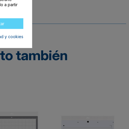
o a partir
tar
dad y cookies
cto también