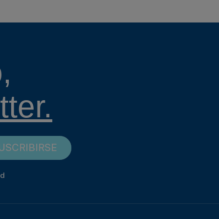
,
ter.
USCRIBIRSE
ad