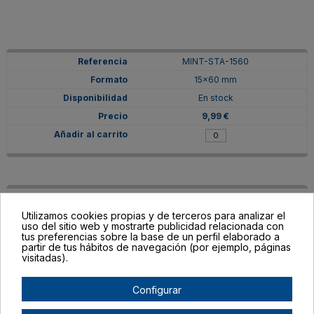
MINT-STA-1560
15x60 mm
En stock
9,99 €
MINT-STA-3030
Utilizamos cookies propias y de terceros para analizar el
30x30 mm
uso del sitio web y mostrarte publicidad relacionada con
En stock
tus preferencias sobre la base de un perfil elaborado a
partir de tus hábitos de navegación (por ejemplo, páginas
9,99 €
visitadas).
Configurar