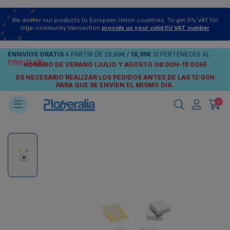
We deliver our products to European Union countries. To get 0% VAT for
intra-community transaction
provide us your valid EU VAT number
ENNVÍOS
GRATIS
A PARTIR DE
29,99€
/
18,95€
SI PERTENECES AL
PINK CLUB
HORARIO DE VERANO (JULIO Y AGOSTO 08:00H-15:00H)
ES NECESARIO REALIZAR LOS PEDIDOS ANTES DE LAS 12:00H
PARA QUE SE ENVÍEN
EL MISMO DÍA.
0