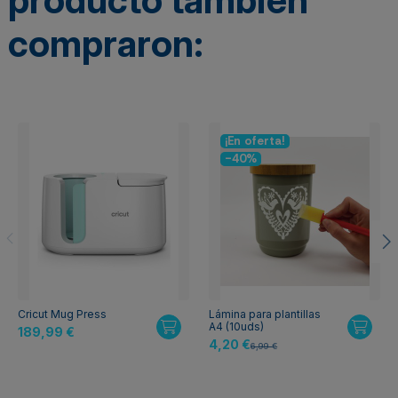
compraron:
¡En oferta!
-40%
Cricut Mug Press
Lámina para plantillas
A4 (10uds)
189,99 €
4,20 €
6,99 €