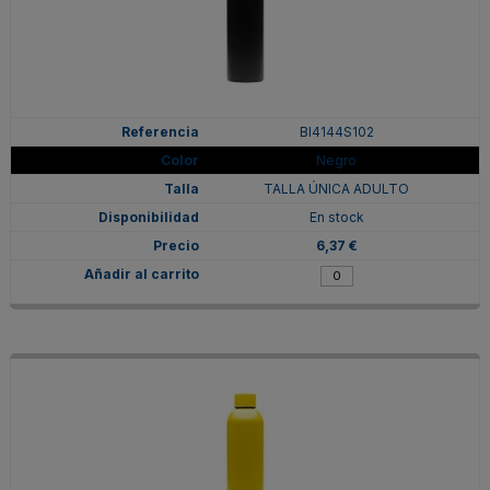
BI4144S102
Negro
TALLA ÚNICA ADULTO
En stock
6,37 €