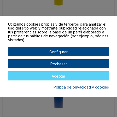
BI4144S103
Amarillo
Utilizamos cookies propias y de terceros para analizar el
uso del sitio web y mostrarte publicidad relacionada con
TALLA ÚNICA ADULTO
tus preferencias sobre la base de un perfil elaborado a
partir de tus hábitos de navegación (por ejemplo, páginas
En stock
visitadas).
6,37 €
Configurar
Rechazar
Aceptar
Política de privacidad y cookies