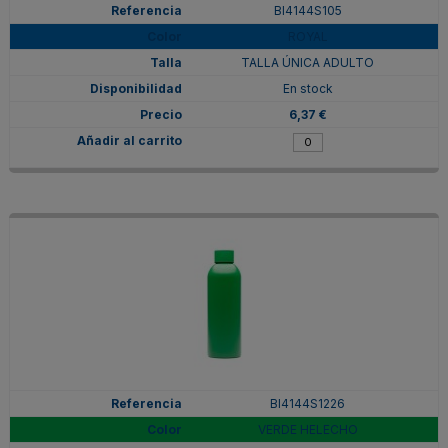
BI4144S105
ROYAL
TALLA ÚNICA ADULTO
En stock
6,37 €
BI4144S1226
VERDE HELECHO