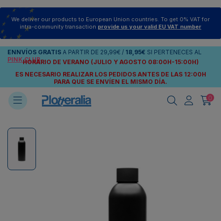
We deliver our products to European Union countries. To get 0% VAT for
intra-community transaction
provide us your valid EU VAT number
ENNVÍOS
GRATIS
A PARTIR DE
29,99€
/
18,95€
SI PERTENECES AL
PINK CLUB
HORARIO DE VERANO (JULIO Y AGOSTO 08:00H-15:00H)
ES NECESARIO REALIZAR LOS PEDIDOS ANTES DE LAS 12:00H
PARA QUE SE ENVÍEN
EL MISMO DÍA.
0