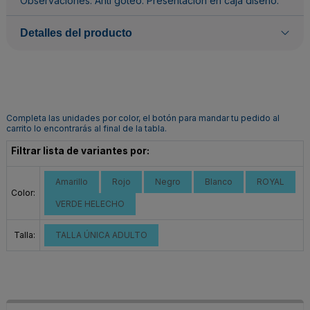
Observaciones: Anti goteo. Presentación en caja diseño.
Detalles del producto
Completa las unidades por color, el botón para mandar tu pedido al
carrito lo encontrarás al final de la tabla.
Filtrar lista de variantes por:
Amarillo
Rojo
Negro
Blanco
ROYAL
Color:
VERDE HELECHO
Talla:
TALLA ÚNICA ADULTO