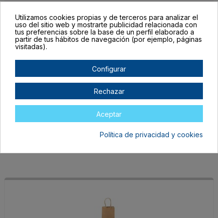
Detalles del producto
Utilizamos cookies propias y de terceros para analizar el
uso del sitio web y mostrarte publicidad relacionada con
tus preferencias sobre la base de un perfil elaborado a
partir de tus hábitos de navegación (por ejemplo, páginas
visitadas).
Completa las unidades por color, el botón para mandar tu pedido al
Configurar
carrito lo encontrarás al final de la tabla.
Filtrar lista de variantes por:
Rechazar
Color:
CRUDO
Aceptar
Talla:
TALLA ÚNICA ADULTO
Política de privacidad y cookies