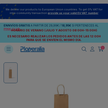
We deliver our products to European Union countries. To get 0% VAT for
intra-community transaction
provide us your valid EU VAT number
ENNVÍOS
GRATIS
A PARTIR DE
29,99€
/
18,95€
SI PERTENECES AL
PINK CLUB
HORARIO DE VERANO (JULIO Y AGOSTO 08:00H-15:00H)
ES NECESARIO REALIZAR LOS PEDIDOS ANTES DE LAS 12:00H
PARA QUE SE ENVÍEN
EL MISMO DÍA.
0