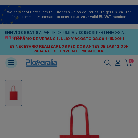
We deliver our products to European Union countries. To get 0% VAT for
intra-community transaction
provide us your valid EU VAT number
ENNVÍOS
GRATIS
A PARTIR DE
29,99€
/
18,95€
SI PERTENECES AL
PINK CLUB
HORARIO DE VERANO (JULIO Y AGOSTO 08:00H-15:00H)
ES NECESARIO REALIZAR LOS PEDIDOS ANTES DE LAS 12:00H
PARA QUE SE ENVÍEN
EL MISMO DÍA.
0