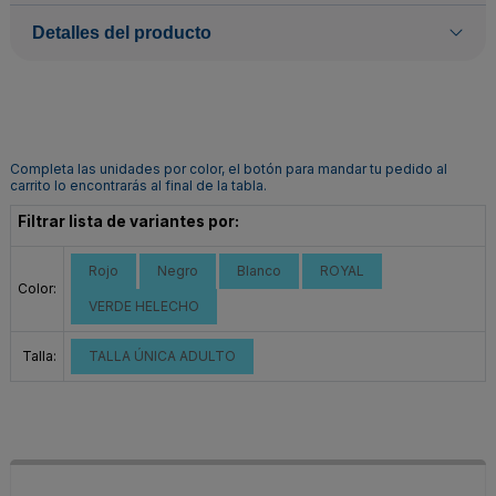
Detalles del producto
Completa las unidades por color, el botón para mandar tu pedido al
carrito lo encontrarás al final de la tabla.
Filtrar lista de variantes por:
Rojo
Negro
Blanco
ROYAL
Color:
VERDE HELECHO
Talla:
TALLA ÚNICA ADULTO