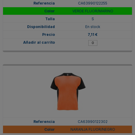
CA63990122255
VERDE FLUOR/MARINO
S
En stock
7,11 €
CA63990122302
NARANJA FLUOR/NEGRO