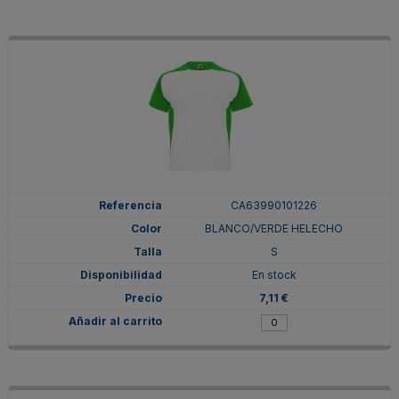
CA63990101226
BLANCO/VERDE HELECHO
S
En stock
7,11 €