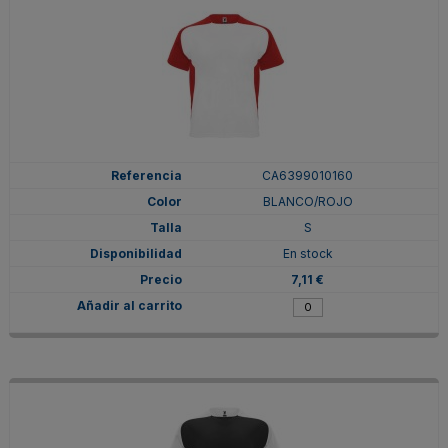
CA6399010160
BLANCO/ROJO
S
En stock
7,11 €