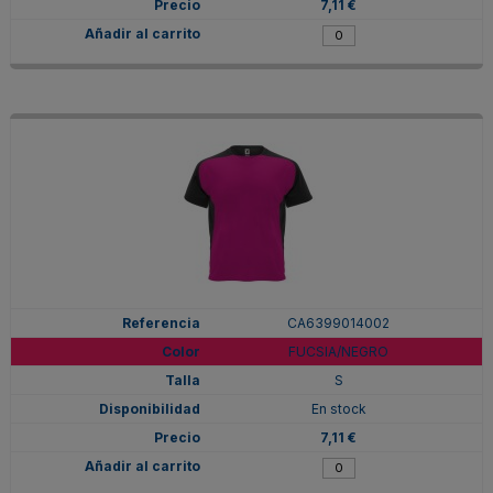
7,11 €
CA6399014002
FUCSIA/NEGRO
S
En stock
7,11 €