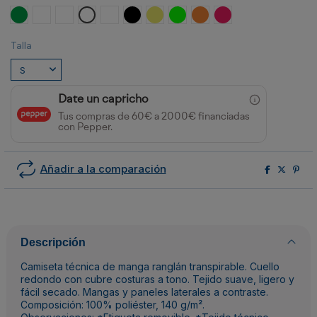
VERDE HELECHO/NEGRO
BLANCO/ROYAL
BLANCO/ROJO
BLANCO/NEGRO
BLANCO/VERDE HELECHO
NEGRO/BLANCO
AMARILLO FLUOR/ NEGRO
VERDE FLUOR/MARINO
NARANJA FLUOR/NEGRO
FUCSIA/NEGRO
Talla
Date un capricho
Tus compras de 60€ a 2000€ financiadas
con Pepper.
Añadir a la comparación
Descripción
Camiseta técnica de manga ranglán transpirable. Cuello
redondo con cubre costuras a tono. Tejido suave, ligero y
fácil secado. Mangas y paneles laterales a contraste.
Composición: 100% poliéster, 140 g/m².