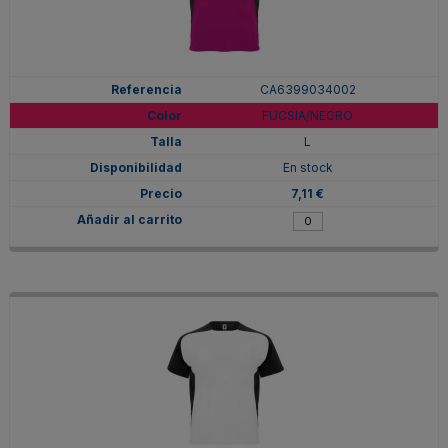
CA6399034002
FUCSIA/NEGRO
L
En stock
7,11 €