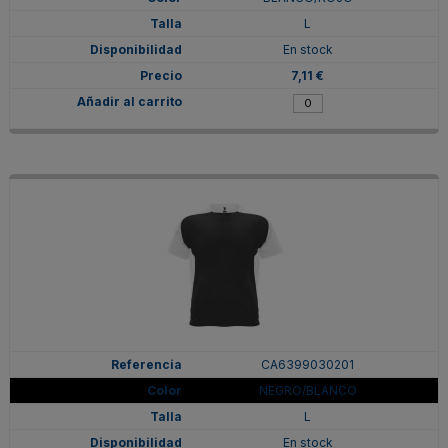
L
En stock
7,11 €
CA6399030201
NEGRO/BLANCO
L
En stock