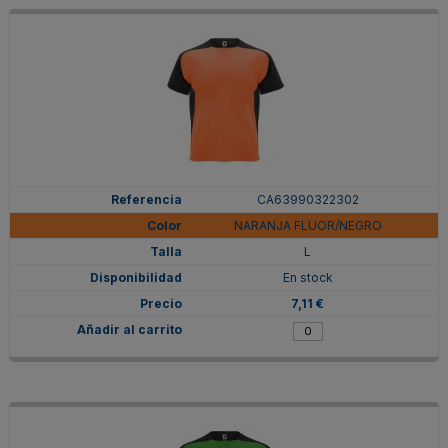
CA63990322302
NARANJA FLUOR/NEGRO
L
En stock
7,11 €