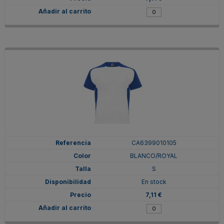
CA6399010105
BLANCO/ROYAL
S
En stock
7,11 €