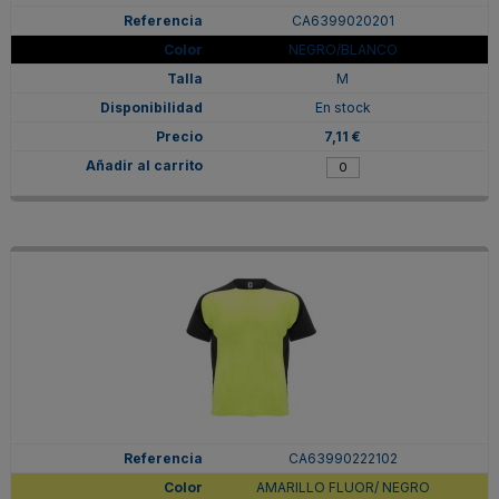
CA6399020201
NEGRO/BLANCO
M
En stock
7,11 €
CA63990222102
AMARILLO FLUOR/ NEGRO