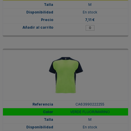
M
En stock
7,11 €
CA63990222255
VERDE FLUOR/MARINO
M
En stock