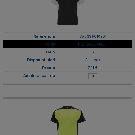
CA6399010201
NEGRO/BLANCO
S
En stock
7,11 €