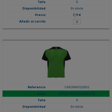
S
En stock
7,11 €
CA63990122602
VERDE HELECHO/NEGRO
S
En stock