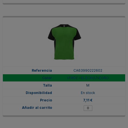
CA63990222602
VERDE HELECHO/NEGRO
M
En stock
7,11 €