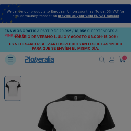
We deliver our products to European Union countries. To get 0% VAT for
intra-community transaction
provide us your valid EU VAT number
ENNVÍOS
GRATIS
A PARTIR DE
29,99€
/
18,95€
SI PERTENECES AL
PINK CLUB
HORARIO DE VERANO (JULIO Y AGOSTO 08:00H-15:00H)
ES NECESARIO REALIZAR LOS PEDIDOS ANTES DE LAS 12:00H
PARA QUE SE ENVÍEN
EL MISMO DÍA.
0