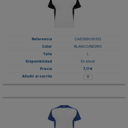
CA6399030102
BLANCO/NEGRO
L
En stock
7,11 €