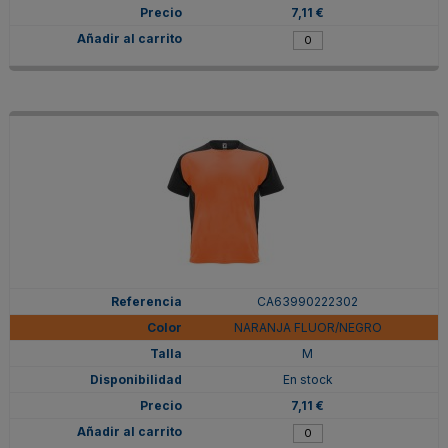
7,11 €
CA63990222302
NARANJA FLUOR/NEGRO
M
En stock
7,11 €