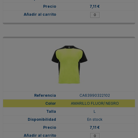
7,11 €
CA63990322102
AMARILLO FLUOR/ NEGRO
L
En stock
7,11 €