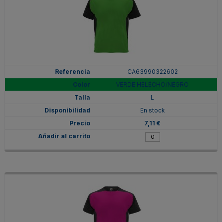
CA63990322602
VERDE HELECHO/NEGRO
L
En stock
7,11 €