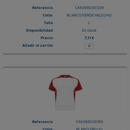
CA63990301226
BLANCO/VERDE HELECHO
L
En stock
7,11 €
CA6399030160
BLANCO/ROJO