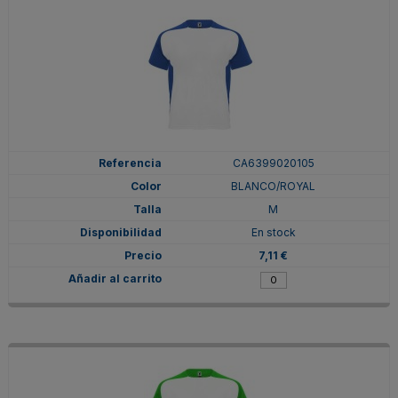
CA6399020105
BLANCO/ROYAL
M
En stock
7,11 €