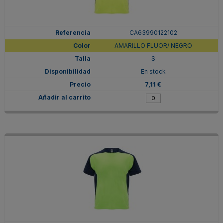
CA63990122102
AMARILLO FLUOR/ NEGRO
S
En stock
7,11 €