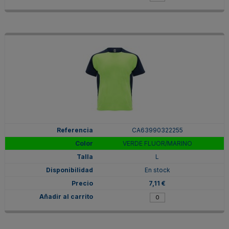
CA63990322255
VERDE FLUOR/MARINO
L
En stock
7,11 €