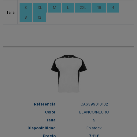
S
XL
M
L
2XL
16
4
Talla:
8
12
CA6399010102
BLANCO/NEGRO
S
En stock
7,11 €