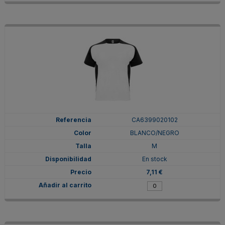
CA6399020102
BLANCO/NEGRO
M
En stock
7,11 €