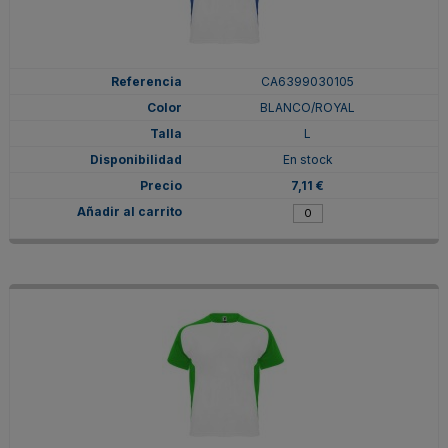
CA6399030105
BLANCO/ROYAL
L
En stock
7,11 €