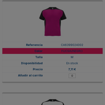
CA6399024002
FUCSIA/NEGRO
M
En stock
7,11 €