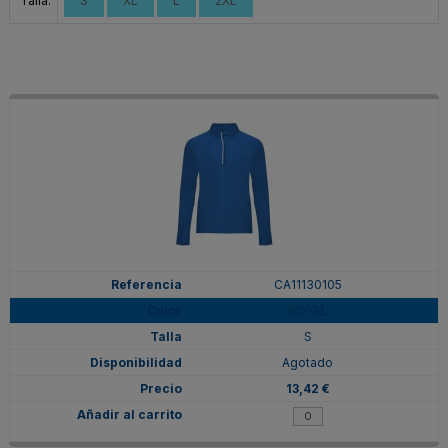
Talla:
S
XL
L
2XL
CA11130105
ROYAL
S
Agotado
13,42 €