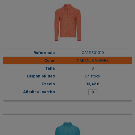
CA111301310
NARANJA VIGORE
S
En stock
13,42 €