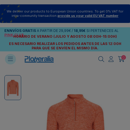
We deliver our products to European Union countries. To get 0% VAT for
intra-community transaction
provide us your valid EU VAT number
ENNVÍOS
GRATIS
A PARTIR DE
29,99€
/
18,95€
SI PERTENECES AL
PINK CLUB
HORARIO DE VERANO (JULIO Y AGOSTO 08:00H-15:00H)
ES NECESARIO REALIZAR LOS PEDIDOS ANTES DE LAS 12:00H
PARA QUE SE ENVÍEN
EL MISMO DÍA.
0