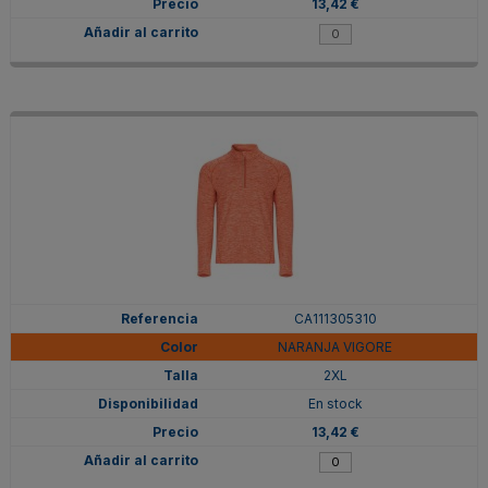
13,42 €
CA111305310
NARANJA VIGORE
2XL
En stock
13,42 €