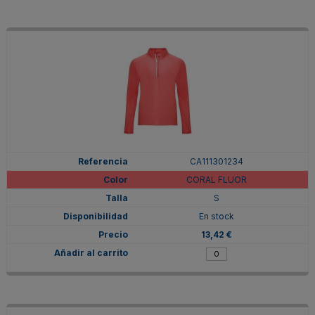
CA111301234
CORAL FLUOR
S
En stock
13,42 €