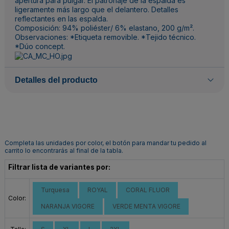
apertura para pulgar. El patronaje de la espalda es
ligeramente más largo que el delantero. Detalles
reflectantes en las espalda.
Composición: 94% poliéster/ 6% elastano, 200 g/m².
Observaciones: *Etiqueta removible. *Tejido técnico.
*Dúo concept.
Detalles del producto
Completa las unidades por color, el botón para mandar tu pedido al
carrito lo encontrarás al final de la tabla.
Filtrar lista de variantes por:
Turquesa
ROYAL
CORAL FLUOR
Color:
NARANJA VIGORE
VERDE MENTA VIGORE