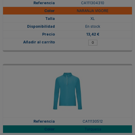
CA111304310
NARANJA VIGORE
XL
En stock
13,42 €
CA11130512
Turquesa