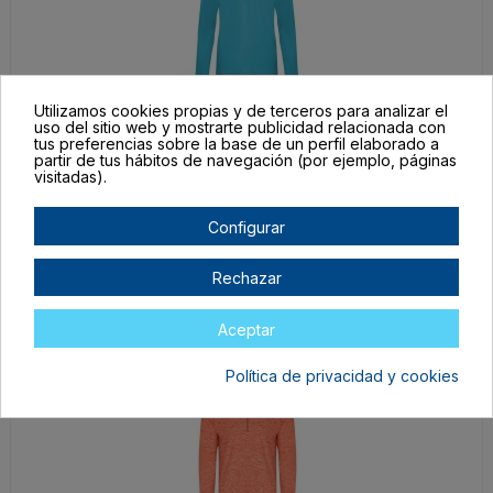
Utilizamos cookies propias y de terceros para analizar el
uso del sitio web y mostrarte publicidad relacionada con
CA11130312
tus preferencias sobre la base de un perfil elaborado a
partir de tus hábitos de navegación (por ejemplo, páginas
Turquesa
visitadas).
L
En stock
Configurar
13,42 €
Rechazar
Aceptar
Política de privacidad y cookies