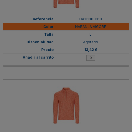
CA111303310
NARANJA VIGORE
L
Agotado
13,42 €