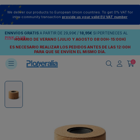
We deliver our products to European Union countries. To get 0% VAT for
intra-community transaction
provide us your valid EU VAT number
ENNVÍOS
GRATIS
A PARTIR DE
29,99€
/
18,95€
SI PERTENECES AL
PINK CLUB
HORARIO DE VERANO (JULIO Y AGOSTO 08:00H-15:00H)
ES NECESARIO REALIZAR LOS PEDIDOS ANTES DE LAS 12:00H
PARA QUE SE ENVÍEN
EL MISMO DÍA.
0