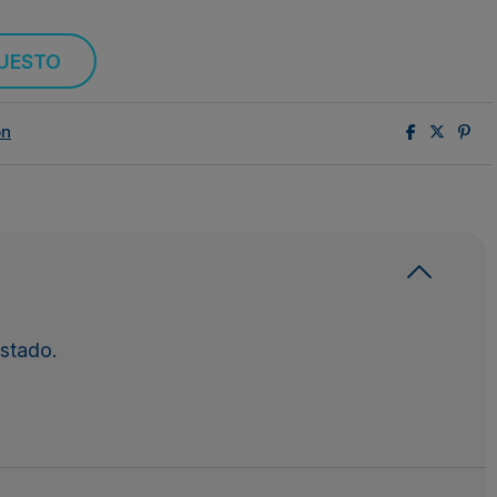
PUESTO
ón
stado.