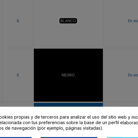
S
BLANCO
En st
S
NEGRO
En st
ookies propias y de terceros para analizar el uso del sitio web y mo
elacionada con tus preferencias sobre la base de un perfil elaborad
os de navegación (por ejemplo, páginas visitadas).
S
ROYAL
En st