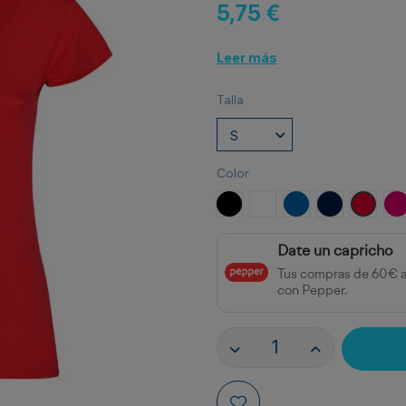
5,75 €
Leer más
Talla
Color
NEGRO
BLANCO
ROYAL
MARINO
ROJO
R
Date un capricho
Tus compras de 60€ 
con Pepper.