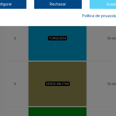
figurar
Rechazar
Acep
Política de privaci
S
TURQUESA
En st
S
VERDE MILITAR
En st