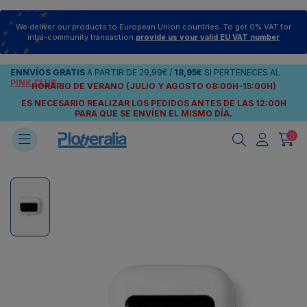
We deliver our products to European Union countries. To get 0% VAT for
intra-community transaction
provide us your valid EU VAT number
ENNVÍOS
GRATIS
A PARTIR DE
29,99€
/
18,95€
SI PERTENECES AL
PINK CLUB
HORARIO DE VERANO (JULIO Y AGOSTO 08:00H-15:00H)
ES NECESARIO REALIZAR LOS PEDIDOS ANTES DE LAS 12:00H
PARA QUE SE ENVÍEN
EL MISMO DÍA.
0