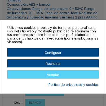
humedad.
Composición: ABS y bambú
Observaciones: Rango de temperatura: 0 – 50ºC Rango
de humedad: 20 – 99% Panel de control táctil Registro de
temperatura y humedad máximas y mínimas 2 pilas AAA no
incluidas Presentación en caja diseño eco. Manual de
instrucciones en 6 idiomas: español, inglés, francés,
Utilizamos cookies propias y de terceros para analizar el
italiano, alemán y portugués.
uso del sitio web y mostrarte publicidad relacionada con
tus preferencias sobre la base de un perfil elaborado a
partir de tus hábitos de navegación (por ejemplo, páginas
Detalles del producto
visitadas).
Configurar
Rechazar
Completa las unidades por color, el botón para mandar tu pedido al
carrito lo encontrarás al final de la tabla.
Aceptar
Filtrar lista de variantes por:
Política de privacidad y cookies
Talla:
TALLA ÚNICA ADULTO
Color:
BLANCO