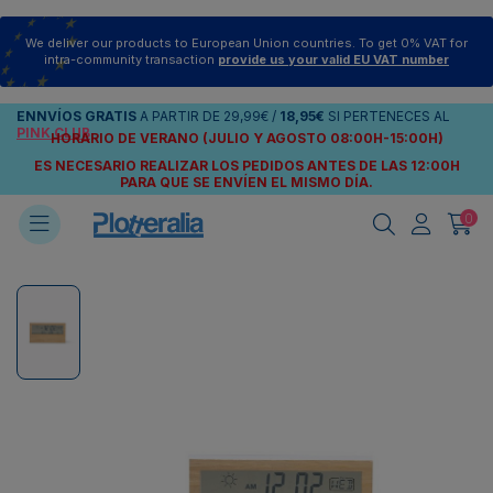
We deliver our products to European Union countries. To get 0% VAT for
intra-community transaction
provide us your valid EU VAT number
ENNVÍOS
GRATIS
A PARTIR DE
29,99€
/
18,95€
SI PERTENECES AL
PINK CLUB
HORARIO DE VERANO (JULIO Y AGOSTO 08:00H-15:00H)
ES NECESARIO REALIZAR LOS PEDIDOS ANTES DE LAS 12:00H
PARA QUE SE ENVÍEN
EL MISMO DÍA.
0