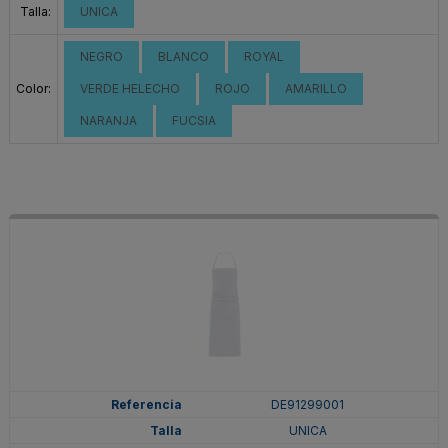
Talla:
UNICA
NEGRO
BLANCO
ROYAL
Color:
VERDE HELECHO
ROJO
AMARILLO
NARANJA
FUCSIA
DE91299001
UNICA