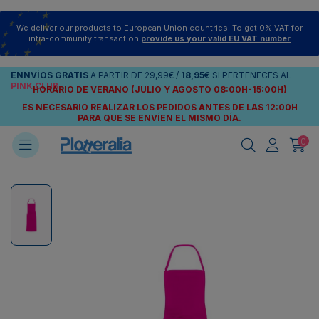
We deliver our products to European Union countries. To get 0% VAT for
intra-community transaction
provide us your valid EU VAT number
ENNVÍOS
GRATIS
A PARTIR DE
29,99€
/
18,95€
SI PERTENECES AL
PINK CLUB
HORARIO DE VERANO (JULIO Y AGOSTO 08:00H-15:00H)
ES NECESARIO REALIZAR LOS PEDIDOS ANTES DE LAS 12:00H
PARA QUE SE ENVÍEN
EL MISMO DÍA.
0