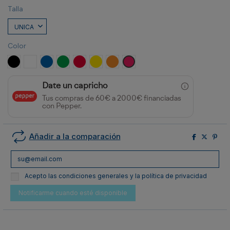
Talla
Color
NEGRO
BLANCO
ROYAL
VERDE HELECHO
ROJO
AMARILLO
NARANJA
FUCSIA
Date un capricho
Tus compras de 60€ a 2000€ financiadas
con Pepper.
Añadir a la comparación
Acepto las condiciones generales y la política de privacidad