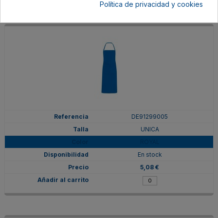
Política de privacidad y cookies
DE91299005
UNICA
ROYAL
En stock
5,08 €