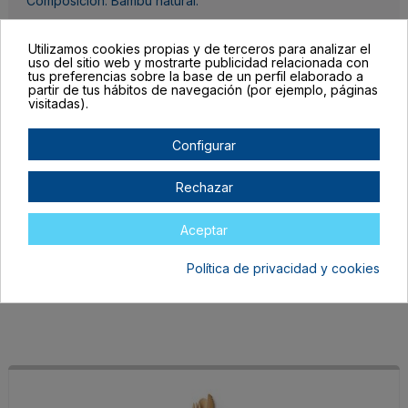
Composición: Bambú natural.
Detalles del producto
Utilizamos cookies propias y de terceros para analizar el
uso del sitio web y mostrarte publicidad relacionada con
tus preferencias sobre la base de un perfil elaborado a
partir de tus hábitos de navegación (por ejemplo, páginas
visitadas).
Configurar
Completa las unidades por color, el botón para mandar tu pedido al
carrito lo encontrarás al final de la tabla.
Rechazar
Filtrar lista de variantes por:
Aceptar
Talla:
TALLA ÚNICA ADULTO
Política de privacidad y cookies
Color:
CRUDO