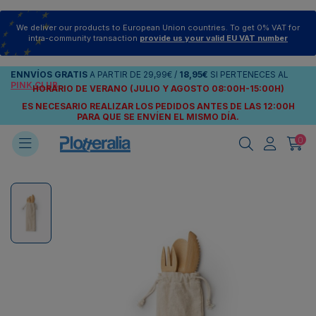
We deliver our products to European Union countries. To get 0% VAT for
intra-community transaction
provide us your valid EU VAT number
ENNVÍOS
GRATIS
A PARTIR DE
29,99€
/
18,95€
SI PERTENECES AL
PINK CLUB
HORARIO DE VERANO (JULIO Y AGOSTO 08:00H-15:00H)
ES NECESARIO REALIZAR LOS PEDIDOS ANTES DE LAS 12:00H
PARA QUE SE ENVÍEN
EL MISMO DÍA.
0