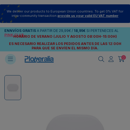
We deliver our products to European Union countries. To get 0% VAT for
intra-community transaction
provide us your valid EU VAT number
ENNVÍOS
GRATIS
A PARTIR DE
29,99€
/
18,95€
SI PERTENECES AL
PINK CLUB
HORARIO DE VERANO (JULIO Y AGOSTO 08:00H-15:00H)
ES NECESARIO REALIZAR LOS PEDIDOS ANTES DE LAS 12:00H
PARA QUE SE ENVÍEN
EL MISMO DÍA.
0