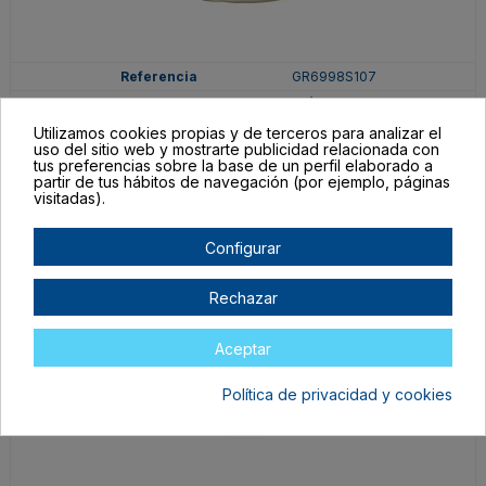
GR6998S107
TALLA ÚNICA ADULTO
Utilizamos cookies propias y de terceros para analizar el
ARENA
uso del sitio web y mostrarte publicidad relacionada con
En stock
tus preferencias sobre la base de un perfil elaborado a
partir de tus hábitos de navegación (por ejemplo, páginas
3,26 €
visitadas).
Configurar
Rechazar
Aceptar
Política de privacidad y cookies