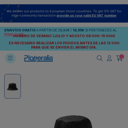
We deliver our products to European Union countries. To get 0% VAT for
intra-community transaction
provide us your valid EU VAT number
ENNVÍOS
GRATIS
A PARTIR DE
29,99€
/
18,95€
SI PERTENECES AL
PINK CLUB
HORARIO DE VERANO (JULIO Y AGOSTO 08:00H-15:00H)
ES NECESARIO REALIZAR LOS PEDIDOS ANTES DE LAS 12:00H
PARA QUE SE ENVÍEN
EL MISMO DÍA.
0