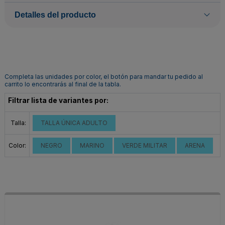
Detalles del producto
Completa las unidades por color, el botón para mandar tu pedido al
carrito lo encontrarás al final de la tabla.
Filtrar lista de variantes por:
Talla:
TALLA ÚNICA ADULTO
Color:
NEGRO
MARINO
VERDE MILITAR
ARENA