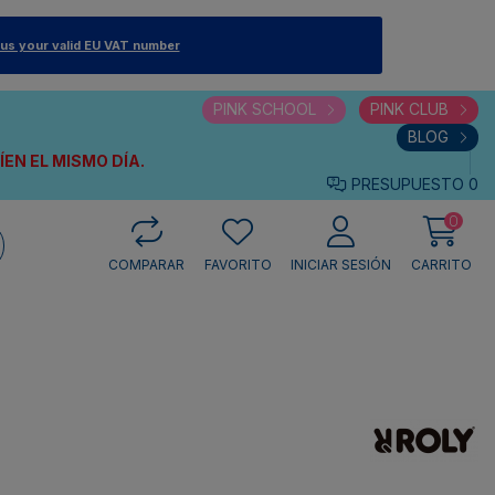
 us your valid EU VAT number
PINK SCHOOL
PINK CLUB
BLOG
VÍEN
EL MISMO DÍA.
PRESUPUESTO
0
0
COMPARAR
FAVORITO
INICIAR SESIÓN
CARRITO