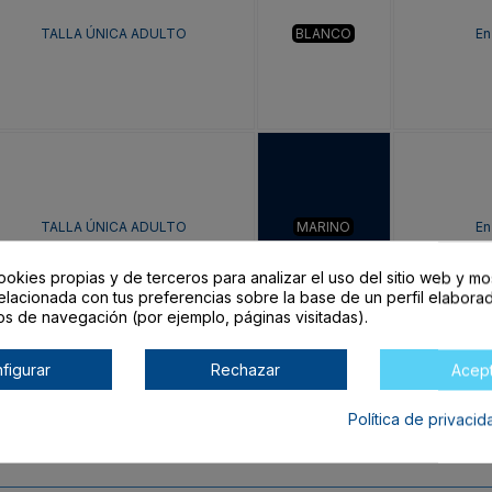
TALLA ÚNICA ADULTO
BLANCO
En
TALLA ÚNICA ADULTO
MARINO
En
ookies propias y de terceros para analizar el uso del sitio web y mo
elacionada con tus preferencias sobre la base de un perfil elaborad
os de navegación (por ejemplo, páginas visitadas).
figurar
Rechazar
Acep
Política de privaci