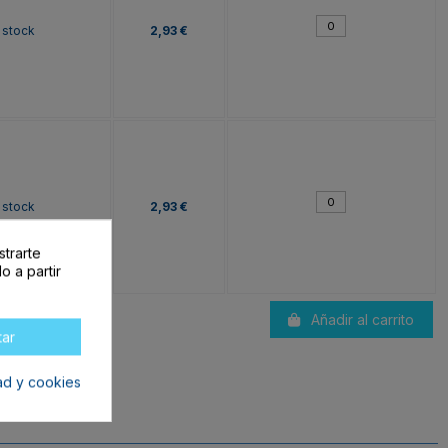
 stock
2,93 €
 stock
2,93 €
strarte
o a partir
Añadir al carrito
tar
dad y cookies