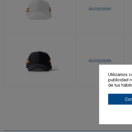
GO7023S101
GO7023S155
Utilizamos c
publicidad r
de tus hábit
Con