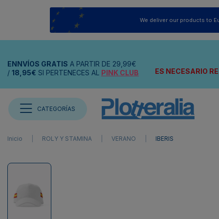
We deliver our products to E
ENNVÍOS
GRATIS
A PARTIR DE
29,99€
ES NECESARIO RE
/
18,95€
SI PERTENECES AL
PINK CLUB
CATEGORÍAS
Inicio
ROLY Y STAMINA
VERANO
IBERIS