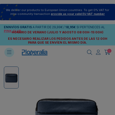
We deliver our products to European Union countries. To get 0% VAT for
intra-community transaction
provide us your valid EU VAT number
ENNVÍOS
GRATIS
A PARTIR DE
29,99€
/
18,95€
SI PERTENECES AL
PINK CLUB
HORARIO DE VERANO (JULIO Y AGOSTO 08:00H-15:00H)
ES NECESARIO REALIZAR LOS PEDIDOS ANTES DE LAS 12:00H
PARA QUE SE ENVÍEN
EL MISMO DÍA.
0