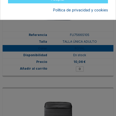
Política de privacidad y cookies
FU7566S105
TALLA ÚNICA ADULTO
ROYAL
En stock
10,06 €