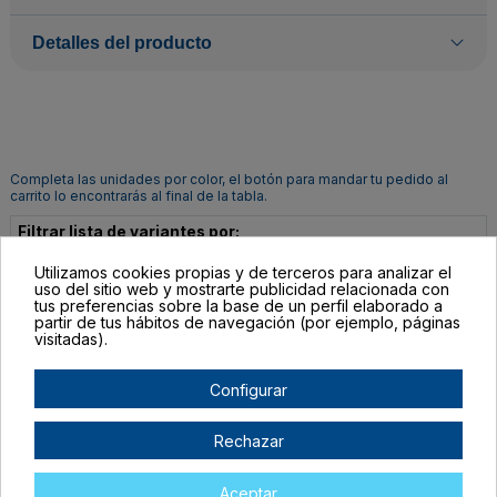
Detalles del producto
Completa las unidades por color, el botón para mandar tu pedido al
carrito lo encontrarás al final de la tabla.
Filtrar lista de variantes por:
Utilizamos cookies propias y de terceros para analizar el
Talla:
TALLA ÚNICA ADULTO
uso del sitio web y mostrarte publicidad relacionada con
tus preferencias sobre la base de un perfil elaborado a
partir de tus hábitos de navegación (por ejemplo, páginas
Color:
ROYAL
GRIS VIGORE
visitadas).
Configurar
Rechazar
Aceptar