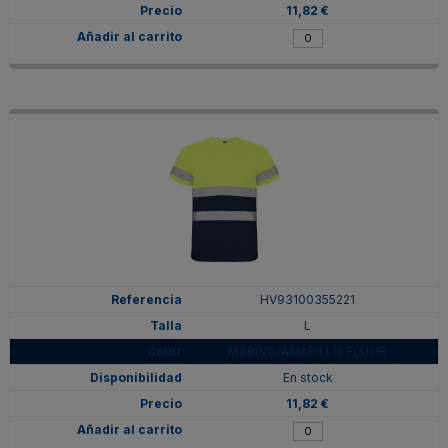
11,82 €
HV93100355221
L
MARINO/AMARILLO FLUOR
En stock
11,82 €