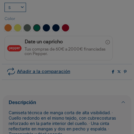
Color
NARANJA FLUOR
AMARILLO FLUOR
PLOMO/AMARILLO FLUOR
VERDE JARDÍN/AMARILLO FLÚOR
MARINO/AMARILLO FLUOR
MARINO/NARANJA FLUOR
ROJO LABORAL/AMARILLO FLÚOR
Date un capricho
Tus compras de 60€ a 2000€ financiadas
con Pepper.
Añadir a la comparación
Descripción
Camiseta técnica de manga corta de alta visibilidad. ·
Cuello redondo en el mismo tejido, con cubrecosturas
reforzado en la parte interior del cuello. · Una cinta
reflectante en mangas y dos en pecho y espalda. ·