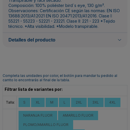
Transpirable y fácil secado.
Composición: 100% poliéster bird´s eye, 130 g/m².
Observaciones: Certificación CE según las normas: EN ISO
13688:2013/A1:2021 EN ISO 20471:2013/A1:2016. Clase I:
55221 - 55223 - 52221 - 23221. Clase II: 221 - 223 *Tejido
técnico. *Alta visibilidad. *Modelo transpirable.
Detalles del producto
Completa las unidades por color, el botón para mandar tu pedido al
carrito lo encontrarás al final de la tabla.
Filtrar lista de variantes por:
Talla:
S
XL
M
L
2XL
3XL
4XL
NARANJA FLUOR
AMARILLO FLUOR
PLOMO/AMARILLO FLUOR