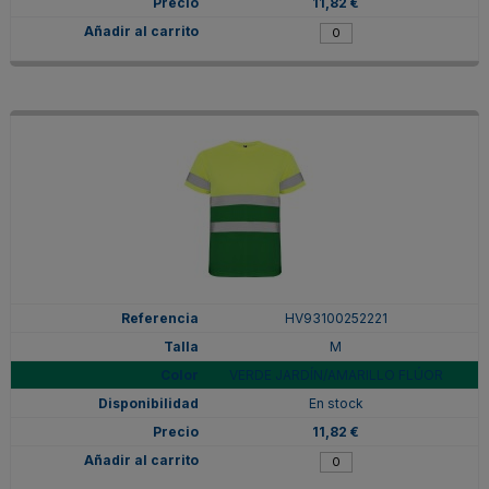
11,82 €
HV93100252221
M
VERDE JARDÍN/AMARILLO FLÚOR
En stock
11,82 €