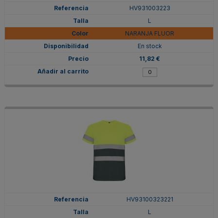
HV931003223
L
NARANJA FLUOR
En stock
11,82 €
HV93100323221
L