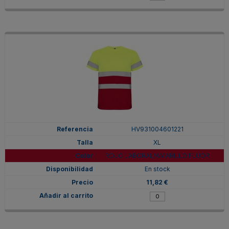
HV931004601221
XL
ROJO LABORAL/AMARILLO FLÚOR
En stock
11,82 €