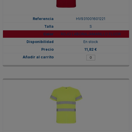
HV931001601221
S
ROJO LABORAL/AMARILLO FLÚOR
En stock
11,82 €