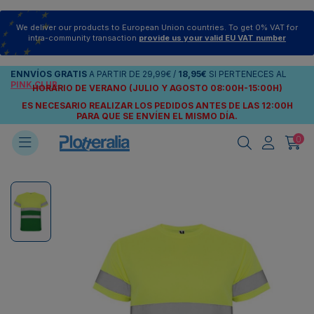
We deliver our products to European Union countries. To get 0% VAT for
intra-community transaction
provide us your valid EU VAT number
ENNVÍOS
GRATIS
A PARTIR DE
29,99€
/
18,95€
SI PERTENECES AL
PINK CLUB
HORARIO DE VERANO (JULIO Y AGOSTO 08:00H-15:00H)
ES NECESARIO REALIZAR LOS PEDIDOS ANTES DE LAS 12:00H
PARA QUE SE ENVÍEN
EL MISMO DÍA.
0