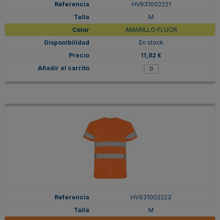
HV931002221
M
AMARILLO FLUOR
En stock
11,82 €
HV931002223
M