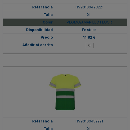
HV93100423221
XL
PLOMO/AMARILLO FLUOR
En stock
11,82 €
HV93100452221
XL