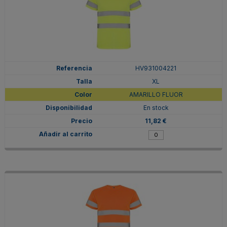
HV931004221
XL
AMARILLO FLUOR
En stock
11,82 €