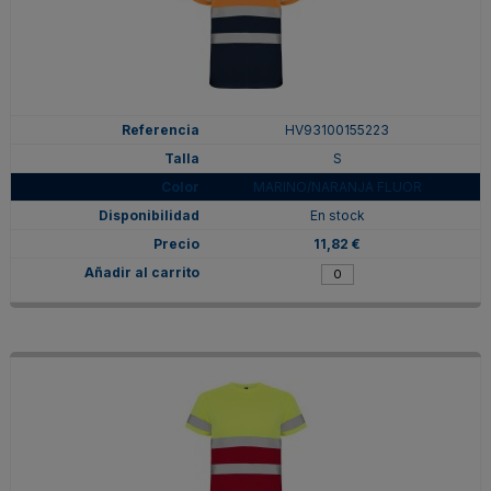
HV93100155223
S
MARINO/NARANJA FLUOR
En stock
11,82 €