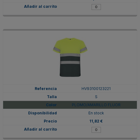
HV93100123221
S
PLOMO/AMARILLO FLUOR
En stock
11,82 €