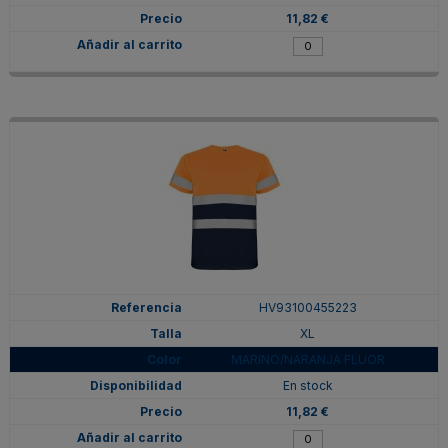
11,82 €
HV93100455223
XL
MARINO/NARANJA FLUOR
En stock
11,82 €