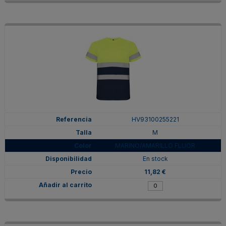
HV93100255221
M
MARINO/AMARILLO FLUOR
En stock
11,82 €