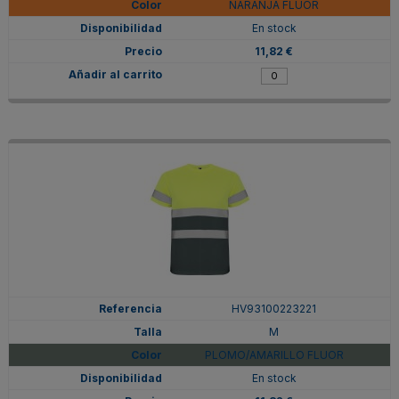
NARANJA FLUOR
En stock
11,82 €
HV93100223221
M
PLOMO/AMARILLO FLUOR
En stock