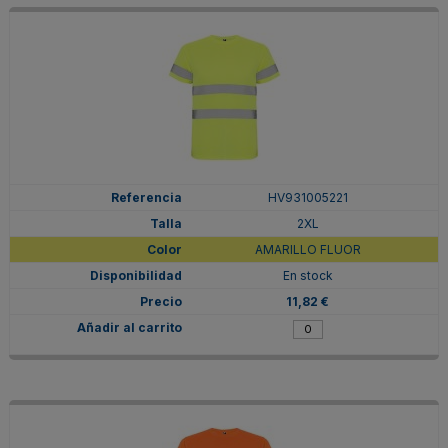
HV931005221
2XL
AMARILLO FLUOR
En stock
11,82 €