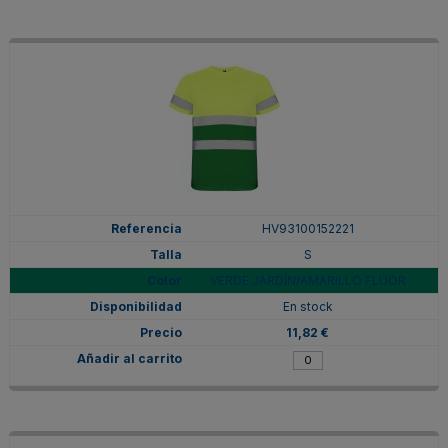
HV93100152221
S
VERDE JARDÍN/AMARILLO FLÚOR
En stock
11,82 €