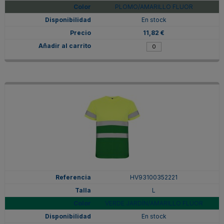
PLOMO/AMARILLO FLUOR
En stock
11,82 €
HV93100352221
L
VERDE JARDÍN/AMARILLO FLÚOR
En stock