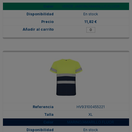
VERDE JARDÍN/AMARILLO FLÚOR
En stock
11,82 €
HV93100455221
XL
MARINO/AMARILLO FLUOR
En stock