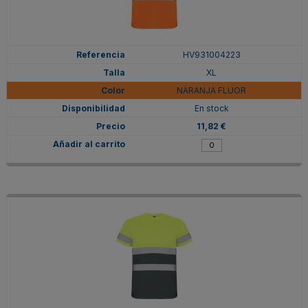
HV931004223
XL
NARANJA FLUOR
En stock
11,82 €