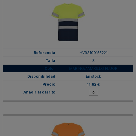
HV93100155221
S
MARINO/AMARILLO FLUOR
En stock
11,82 €