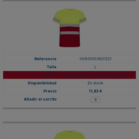
HV931003601221
L
ROJO LABORAL/AMARILLO FLÚOR
En stock
11,82 €