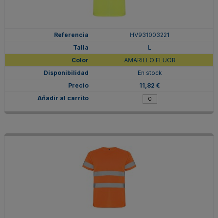
HV931003221
L
AMARILLO FLUOR
En stock
11,82 €