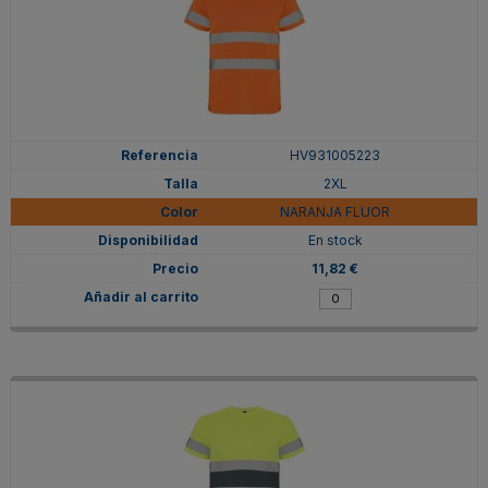
HV931005223
2XL
NARANJA FLUOR
En stock
11,82 €