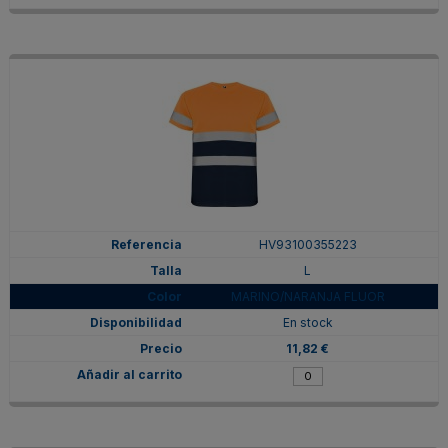
HV93100355223
L
MARINO/NARANJA FLUOR
En stock
11,82 €