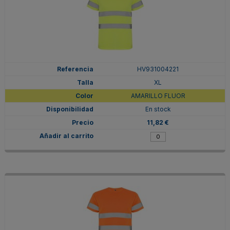
HV931004221
XL
AMARILLO FLUOR
En stock
11,82 €