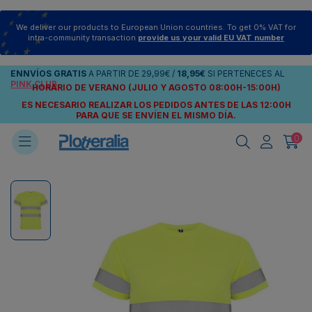
We deliver our products to European Union countries. To get 0% VAT for
intra-community transaction
provide us your valid EU VAT number
ENNVÍOS
GRATIS
A PARTIR DE
29,99€
/
18,95€
SI PERTENECES AL
PINK CLUB
HORARIO DE VERANO (JULIO Y AGOSTO 08:00H-15:00H)
ES NECESARIO REALIZAR LOS PEDIDOS ANTES DE LAS 12:00H
PARA QUE SE ENVÍEN
EL MISMO DÍA.
0