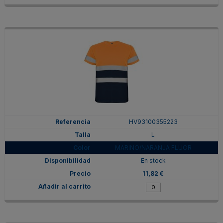
HV93100355223
L
MARINO/NARANJA FLUOR
En stock
11,82 €