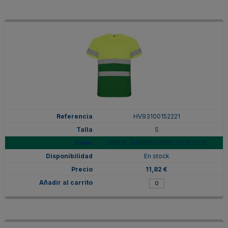
HV93100152221
S
VERDE JARDÍN/AMARILLO FLÚOR
En stock
11,82 €