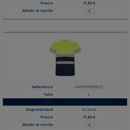
11,82 €
HV93100355221
L
MARINO/AMARILLO FLUOR
En stock
11,82 €