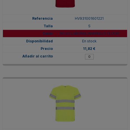
HV931001601221
S
ROJO LABORAL/AMARILLO FLÚOR
En stock
11,82 €