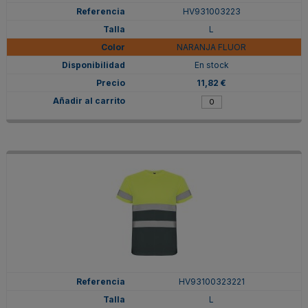
HV931003223
L
NARANJA FLUOR
En stock
11,82 €
HV93100323221
L