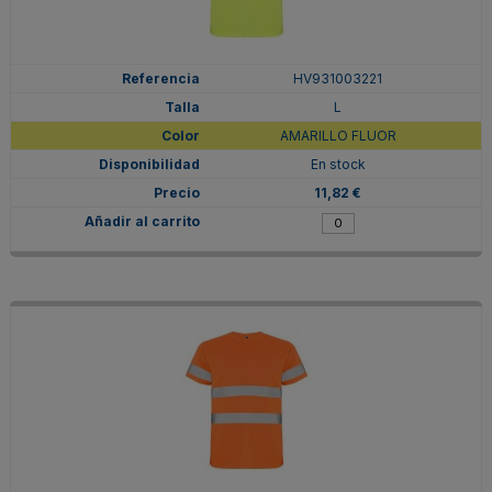
HV931003221
L
AMARILLO FLUOR
En stock
11,82 €