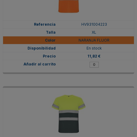
HV931004223
XL
NARANJA FLUOR
En stock
11,82 €