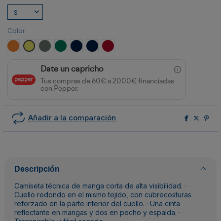
Color
NARANJA FLUOR
AMARILLO FLUOR
PLOMO/AMARILLO FLUOR
VERDE JARDÍN/AMARILLO FLÚOR
MARINO/AMARILLO FLUOR
MARINO/NARANJA FLUOR
ROJO LABORAL/AMARILLO FLÚOR
Date un capricho
Tus compras de 60€ a 2000€ financiadas
con Pepper.
Añadir a la comparación
Descripción
Camiseta técnica de manga corta de alta visibilidad. ·
Cuello redondo en el mismo tejido, con cubrecosturas
reforzado en la parte interior del cuello. · Una cinta
reflectante en mangas y dos en pecho y espalda. ·