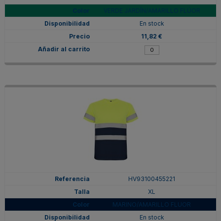
VERDE JARDÍN/AMARILLO FLÚOR
En stock
11,82 €
HV93100455221
XL
MARINO/AMARILLO FLUOR
En stock