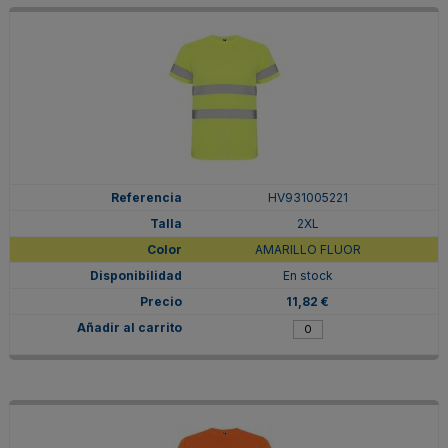
HV931005221
2XL
AMARILLO FLUOR
En stock
11,82 €