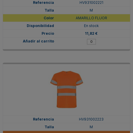
HV931002221
M
AMARILLO FLUOR
En stock
11,82 €
HV931002223
M