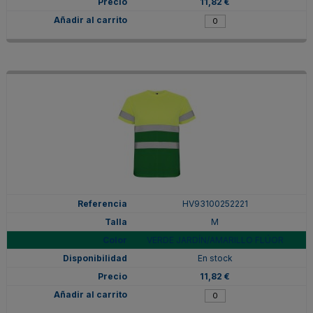
11,82 €
HV93100252221
M
VERDE JARDÍN/AMARILLO FLÚOR
En stock
11,82 €