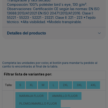
Transpirable y fácil secado.
Composición: 100% poliéster bird´s eye, 130 g/m².
Observaciones: Certificación CE según las normas: EN ISO
13688:2013/A1:2021 EN ISO 20471:2013/A1:2016. Clase I:
55221 - 55223 - 52221 - 23221. Clase II: 221 - 223 *Tejido
técnico. *Alta visibilidad. *Modelo transpirable.
Detalles del producto
Completa las unidades por color, el botón para mandar tu pedido al
carrito lo encontrarás al final de la tabla.
Filtrar lista de variantes por:
Talla:
S
XL
M
L
2XL
3XL
4XL
NARANJA FLUOR
AMARILLO FLUOR
PLOMO/AMARILLO FLUOR