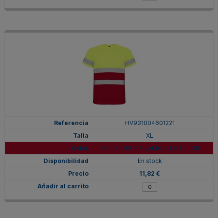
HV931004601221
XL
ROJO LABORAL/AMARILLO FLÚOR
En stock
11,82 €