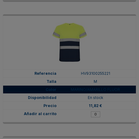
HV93100255221
M
MARINO/AMARILLO FLUOR
En stock
11,82 €