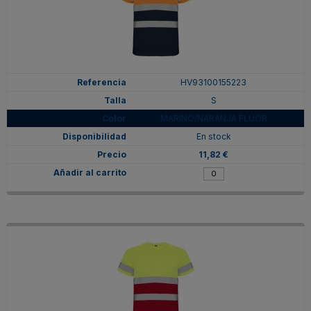
HV93100155223
S
MARINO/NARANJA FLUOR
En stock
11,82 €