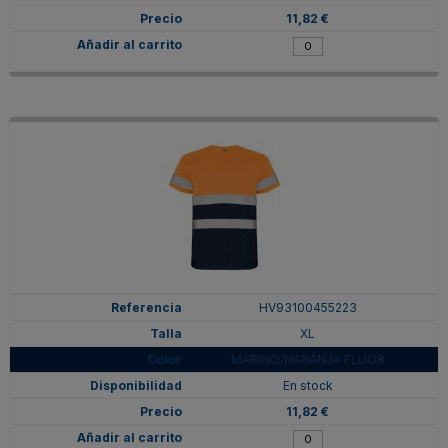
11,82 €
HV93100455223
XL
MARINO/NARANJA FLUOR
En stock
11,82 €