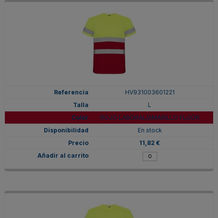
HV931003601221
L
ROJO LABORAL/AMARILLO FLÚOR
En stock
11,82 €