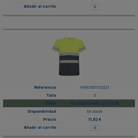
HV93100123221
S
PLOMO/AMARILLO FLUOR
En stock
11,82 €