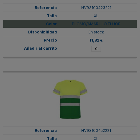
HV93100423221
XL
PLOMO/AMARILLO FLUOR
En stock
11,82 €
HV93100452221
XL