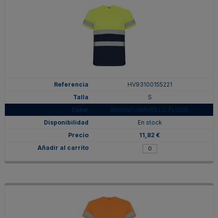
HV93100155221
S
MARINO/AMARILLO FLUOR
En stock
11,82 €