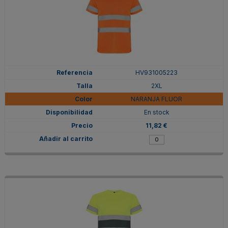
HV931005223
2XL
NARANJA FLUOR
En stock
11,82 €