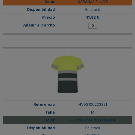
NARANJA FLUOR
En stock
11,82 €
HV93100223221
M
PLOMO/AMARILLO FLUOR
En stock