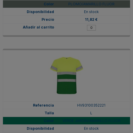
PLOMO/AMARILLO FLUOR
En stock
11,82 €
HV93100352221
L
VERDE JARDÍN/AMARILLO FLÚOR
En stock