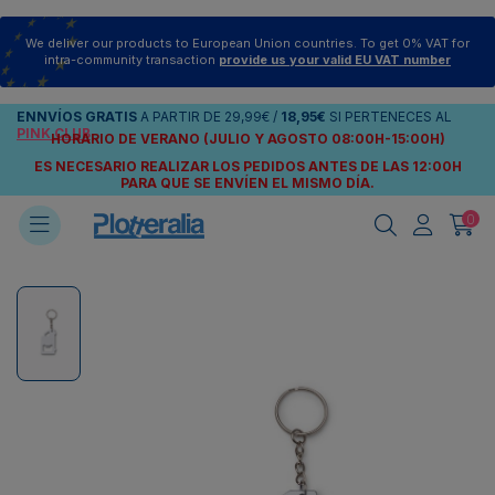
We deliver our products to European Union countries. To get 0% VAT for
intra-community transaction
provide us your valid EU VAT number
ENNVÍOS
GRATIS
A PARTIR DE
29,99€
/
18,95€
SI PERTENECES AL
PINK CLUB
HORARIO DE VERANO (JULIO Y AGOSTO 08:00H-15:00H)
ES NECESARIO REALIZAR LOS PEDIDOS ANTES DE LAS 12:00H
PARA QUE SE ENVÍEN
EL MISMO DÍA.
0