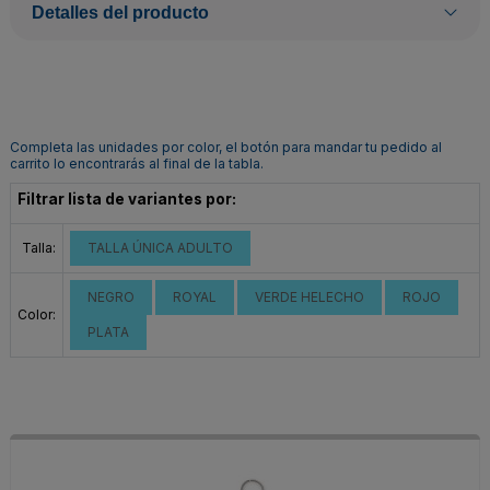
Detalles del producto
Completa las unidades por color, el botón para mandar tu pedido al
carrito lo encontrarás al final de la tabla.
Filtrar lista de variantes por:
Talla:
TALLA ÚNICA ADULTO
NEGRO
ROYAL
VERDE HELECHO
ROJO
Color:
PLATA