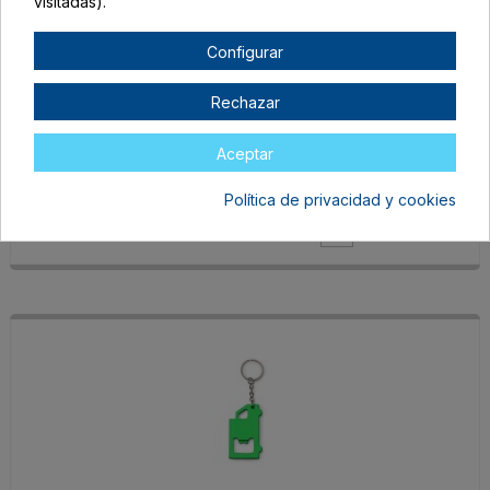
visitadas).
Configurar
KO1554S105
Rechazar
TALLA ÚNICA ADULTO
ROYAL
Aceptar
En stock
Política de privacidad y cookies
0,50 €