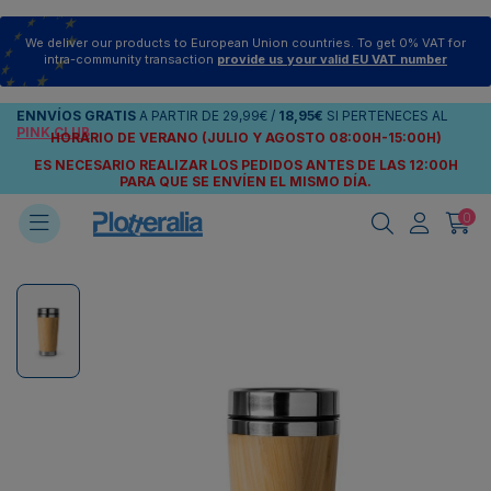
We deliver our products to European Union countries. To get 0% VAT for
intra-community transaction
provide us your valid EU VAT number
ENNVÍOS
GRATIS
A PARTIR DE
29,99€
/
18,95€
SI PERTENECES AL
PINK CLUB
HORARIO DE VERANO (JULIO Y AGOSTO 08:00H-15:00H)
ES NECESARIO REALIZAR LOS PEDIDOS ANTES DE LAS 12:00H
PARA QUE SE ENVÍEN
EL MISMO DÍA.
0