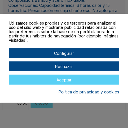
Composición: Bambú y acero inoxidable.
Observaciones: Capacidad térmica: 6 horas calor y 15
horas frío. Presentación en caja diseño eco. No apto para
lavavajillas.
Utilizamos cookies propias y de terceros para analizar el
uso del sitio web y mostrarte publicidad relacionada con
Detalles del producto
tus preferencias sobre la base de un perfil elaborado a
partir de tus hábitos de navegación (por ejemplo, páginas
visitadas).
Configurar
Completa las unidades por color, el botón para mandar tu pedido al
Rechazar
carrito lo encontrarás al final de la tabla.
Filtrar lista de variantes por:
Aceptar
Talla:
TALLA ÚNICA ADULTO
Política de privacidad y cookies
Color:
CRUDO