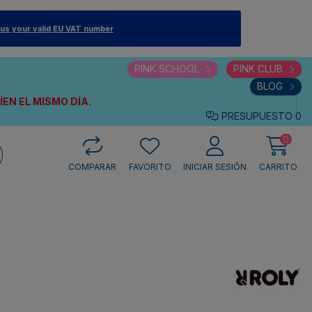
 us your valid EU VAT number
PINK SCHOOL
PINK CLUB
BLOG
VÍEN
EL MISMO DÍA.
PRESUPUESTO
0
0
COMPARAR
FAVORITO
INICIAR SESIÓN
CARRITO