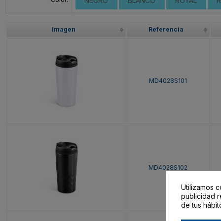
NEGRO
BLANCO
ROYAL
Imagen
Referencia
MD4028S101
MD4028S102
Utilizamos c
publicidad r
de tus hábit