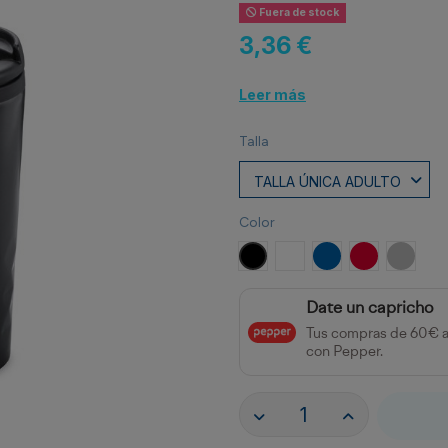
Fuera de stock
3,36 €
Leer más
Talla
Color
NEGRO
BLANCO
ROYAL
ROJO
PLATA
Date un capricho
Tus compras de 60€ 
con Pepper.