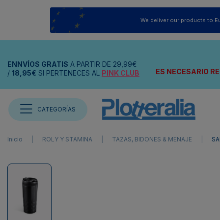
We deliver our products to E
ENNVÍOS
GRATIS
A PARTIR DE
29,99€
ES NECESARIO RE
/
18,95€
SI PERTENECES AL
PINK CLUB
CATEGORÍAS
Inicio
ROLY Y STAMINA
TAZAS, BIDONES & MENAJE
SA