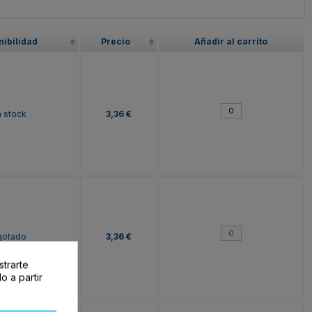
nibilidad
Precio
Añadir al carrito
 stock
3,36 €
gotado
3,36 €
strarte
o a partir