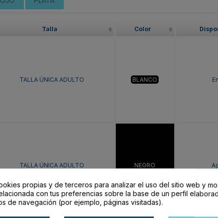
ROJO
PLATA
Talla
Color
Dispo
TALLA ÚNICA ADULTO
BLANCO
En
TALLA ÚNICA ADULTO
NEGRO
A
ookies propias y de terceros para analizar el uso del sitio web y mo
elacionada con tus preferencias sobre la base de un perfil elaborad
os de navegación (por ejemplo, páginas visitadas).