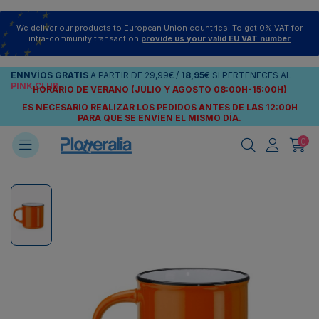
We deliver our products to European Union countries. To get 0% VAT for
intra-community transaction
provide us your valid EU VAT number
ENNVÍOS
GRATIS
A PARTIR DE
29,99€
/
18,95€
SI PERTENECES AL
PINK CLUB
HORARIO DE VERANO (JULIO Y AGOSTO 08:00H-15:00H)
ES NECESARIO REALIZAR LOS PEDIDOS ANTES DE LAS 12:00H
PARA QUE SE ENVÍEN
EL MISMO DÍA.
0