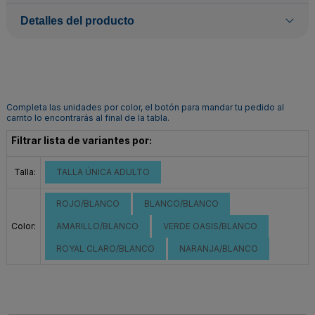
Detalles del producto
Completa las unidades por color, el botón para mandar tu pedido al
carrito lo encontrarás al final de la tabla.
Filtrar lista de variantes por:
Talla:
TALLA ÚNICA ADULTO
ROJO/BLANCO
BLANCO/BLANCO
Color:
AMARILLO/BLANCO
VERDE OASIS/BLANCO
ROYAL CLARO/BLANCO
NARANJA/BLANCO