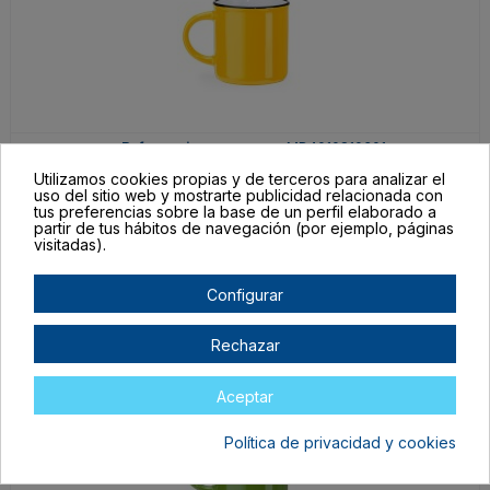
MD4010S10301
TALLA ÚNICA ADULTO
Utilizamos cookies propias y de terceros para analizar el
uso del sitio web y mostrarte publicidad relacionada con
AMARILLO/BLANCO
tus preferencias sobre la base de un perfil elaborado a
partir de tus hábitos de navegación (por ejemplo, páginas
En stock
visitadas).
2,96 €
Configurar
Rechazar
Aceptar
Política de privacidad y cookies