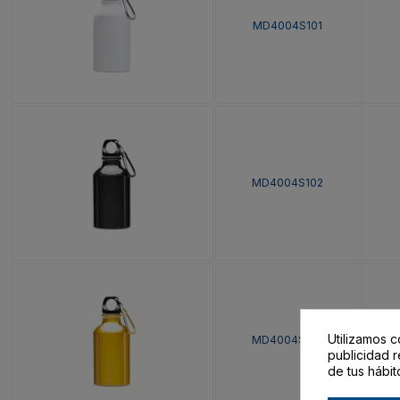
MD4004S101
MD4004S102
Utilizamos c
MD4004S103
publicidad r
de tus hábit