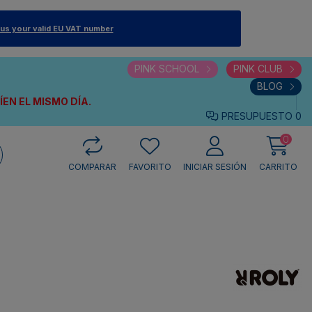
 us your valid EU VAT number
PINK SCHOOL
PINK CLUB
BLOG
VÍEN
EL MISMO DÍA.
PRESUPUESTO
0
0
COMPARAR
FAVORITO
INICIAR SESIÓN
CARRITO