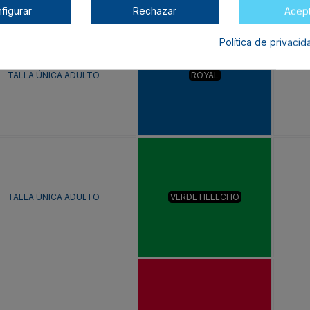
figurar
Rechazar
Acep
Política de privaci
TALLA ÚNICA ADULTO
ROYAL
TALLA ÚNICA ADULTO
VERDE HELECHO