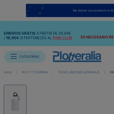
We deliver our products to E
ENNVÍOS
GRATIS
A PARTIR DE
29,99€
ES NECESARIO RE
/
18,95€
SI PERTENECES AL
PINK CLUB
CATEGORÍAS
Inicio
ROLY Y STAMINA
TAZAS, BIDONES & MENAJE
YA