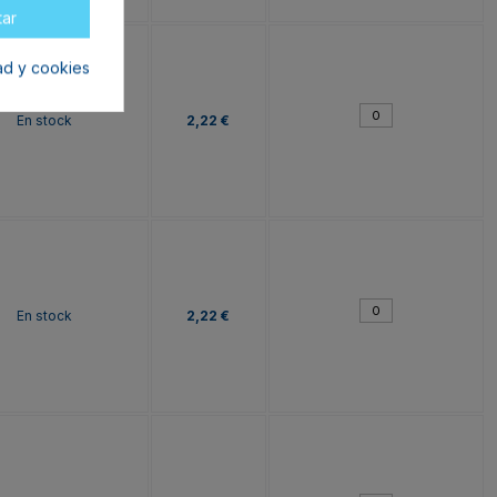
tar
dad y cookies
En stock
2,22 €
En stock
2,22 €