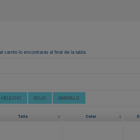
arrito lo encontrarás al final de la tabla.
 HELECHO
ROJO
AMARILLO
Talla
Color
D