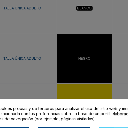
TALLA ÚNICA ADULTO
BLANCO
TALLA ÚNICA ADULTO
NEGRO
ookies propias y de terceros para analizar el uso del sitio web y mo
TALLA ÚNICA ADULTO
AMARILLO
elacionada con tus preferencias sobre la base de un perfil elaborad
os de navegación (por ejemplo, páginas visitadas).