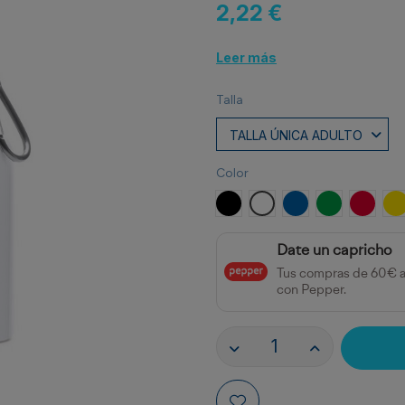
2,22 €
Leer más
Talla
Color
NEGRO
BLANCO
ROYAL
VERDE HEL
ROJO
A
Date un capricho
Tus compras de 60€ 
con Pepper.