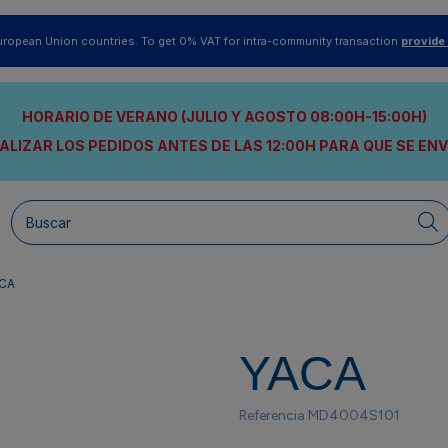
uropean Union countries. To get 0% VAT for intra-community transaction
provide
HORARIO DE VERANO (JULIO Y AGOSTO 08:00H-15:00H)
ALIZAR LOS PEDIDOS ANTES DE LAS 12:00H
PARA QUE SE EN
CA
YACA
Referencia
MD4004S101