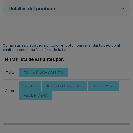
Detalles del producto
Completa las unidades por color, el botón para mandar tu pedido al
carrito lo encontrarás al final de la tabla.
Filtrar lista de variantes por:
Talla:
TALLA ÚNICA ADULTO
NEGRO
ROJO CRISANTEMO
VERDE MIST
Color:
AZUL RIVIERA