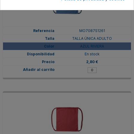
MO7087S1261
TALLA ÚNICA ADULTO
AZUL RIVIERA
En stock
2,80 €