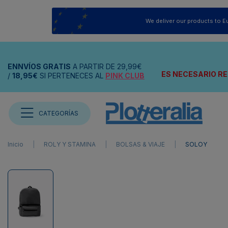
We deliver our products to E
ENNVÍOS
GRATIS
A PARTIR DE
29,99€
ES NECESARIO RE
/
18,95€
SI PERTENECES AL
PINK CLUB
CATEGORÍAS
Inicio
ROLY Y STAMINA
BOLSAS & VIAJE
SOLOY