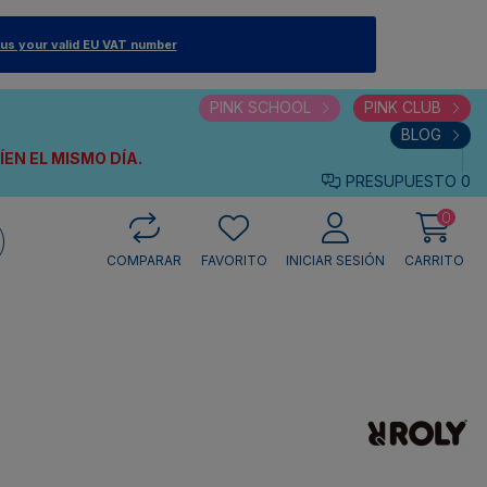
 us your valid EU VAT number
PINK SCHOOL
PINK CLUB
BLOG
VÍEN
EL MISMO DÍA.
PRESUPUESTO
0
0
COMPARAR
FAVORITO
INICIAR SESIÓN
CARRITO