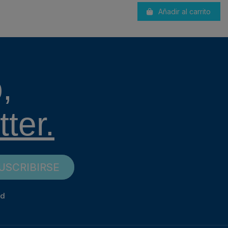
Añadir al carrito
,
ter.
USCRIBIRSE
ad