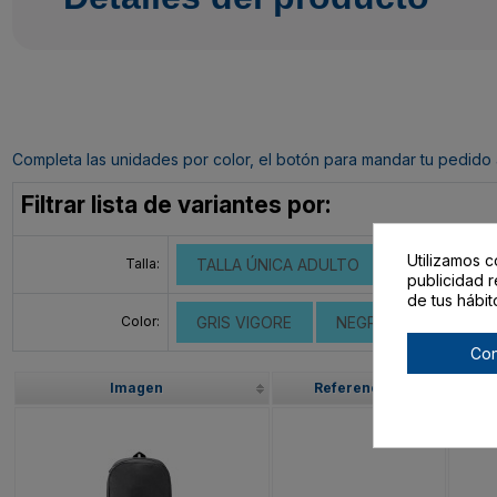
Completa las unidades por color, el botón para mandar tu pedido al c
Filtrar lista de variantes por:
Utilizamos c
Talla:
TALLA ÚNICA ADULTO
publicidad r
de tus hábit
Color:
GRIS VIGORE
NEGRO VIGORE
Con
Imagen
Referencia