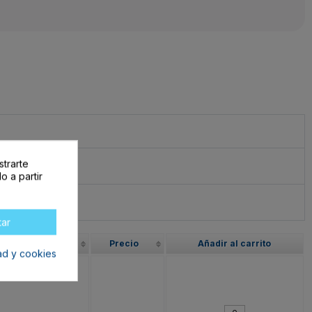
strarte
o a partir
tar
sponibilidad
Precio
Añadir al carrito
dad y cookies