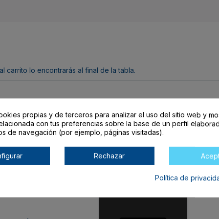
arrito lo encontrarás al final de la tabla.
ookies propias y de terceros para analizar el uso del sitio web y mo
elacionada con tus preferencias sobre la base de un perfil elaborad
os de navegación (por ejemplo, páginas visitadas).
ROYAL VIGORE
figurar
Rechazar
Acep
Talla
Color
Di
Política de privaci