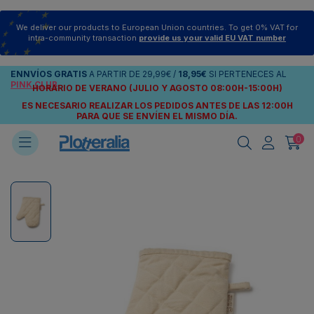
We deliver our products to European Union countries. To get 0% VAT for
intra-community transaction
provide us your valid EU VAT number
ENNVÍOS
GRATIS
A PARTIR DE
29,99€
/
18,95€
SI PERTENECES AL
PINK CLUB
HORARIO DE VERANO (JULIO Y AGOSTO 08:00H-15:00H)
ES NECESARIO REALIZAR LOS PEDIDOS ANTES DE LAS 12:00H
PARA QUE SE ENVÍEN
EL MISMO DÍA.
0