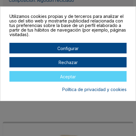
Composición: Algodón reciclado
Detalles del producto
Utilizamos cookies propias y de terceros para analizar el
uso del sitio web y mostrarte publicidad relacionada con
tus preferencias sobre la base de un perfil elaborado a
partir de tus hábitos de navegación (por ejemplo, páginas
visitadas).
Configurar
Completa las unidades por color, el botón para mandar tu pedido al
carrito lo encontrarás al final de la tabla.
Rechazar
Filtrar lista de variantes por:
Aceptar
Talla:
TALLA ÚNICA ADULTO
Política de privacidad y cookies
Color:
CRUDO