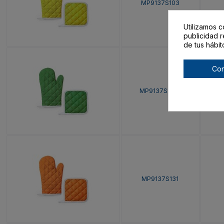
MP9137S103
Utilizamos c
publicidad r
de tus hábit
Con
MP9137S1226
MP9137S131