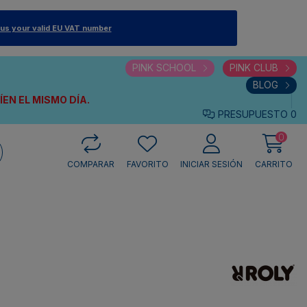
 us your valid EU VAT number
PINK SCHOOL
PINK CLUB
BLOG
VÍEN
EL MISMO DÍA.
PRESUPUESTO
0
0
COMPARAR
FAVORITO
INICIAR SESIÓN
CARRITO