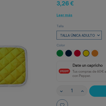
3,26 €
Leer más
Talla
Color
VERDE HELECHO
MARINO
ROJO
AMARILLO
NARAN
Date un capricho
Tus compras de 60€ 
con Pepper.