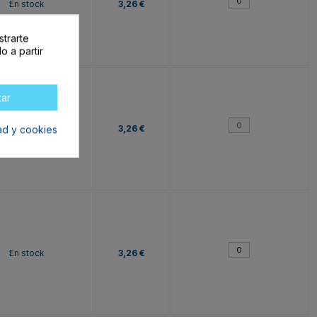
En stock
3,26 €
strarte
o a partir
tar
Agotado
3,26 €
dad y cookies
En stock
3,26 €