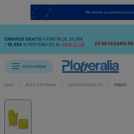
We deliver our products to E
ENNVÍOS
GRATIS
A PARTIR DE
29,99€
ES NECESARIO RE
/
18,95€
SI PERTENECES AL
PINK CLUB
CATEGORÍAS
Inicio
ROLY Y STAMINA
HOGAR & REGALOS
ENEKO