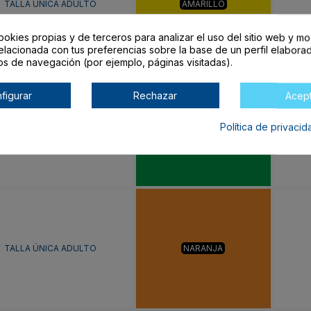
TALLA ÚNICA ADULTO
AMARILLO
ookies propias y de terceros para analizar el uso del sitio web y mo
elacionada con tus preferencias sobre la base de un perfil elaborad
os de navegación (por ejemplo, páginas visitadas).
figurar
Rechazar
Acep
TALLA ÚNICA ADULTO
VERDE HELECHO
Política de privaci
TALLA ÚNICA ADULTO
NARANJA