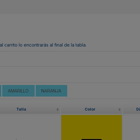
arrito lo encontrarás al final de la tabla.
AMARILLO
NARANJA
Talla
Color
D