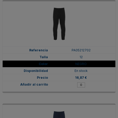
PA05212702
12
NEGRO
En stock
16,87 €