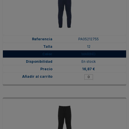
PA05212755
12
MARINO
En stock
16,87 €