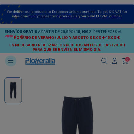
We deliver our products to European Union countries. To get 0% VAT for
intra-community transaction
provide us your valid EU VAT number
ENNVÍOS
GRATIS
A PARTIR DE
29,99€
/
18,95€
SI PERTENECES AL
PINK CLUB
HORARIO DE VERANO (JULIO Y AGOSTO 08:00H-15:00H)
ES NECESARIO REALIZAR LOS PEDIDOS ANTES DE LAS 12:00H
PARA QUE SE ENVÍEN
EL MISMO DÍA.
0