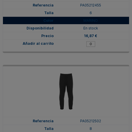
PA05212455
6
MARINO
En stock
16,87 €
PA05212502
8