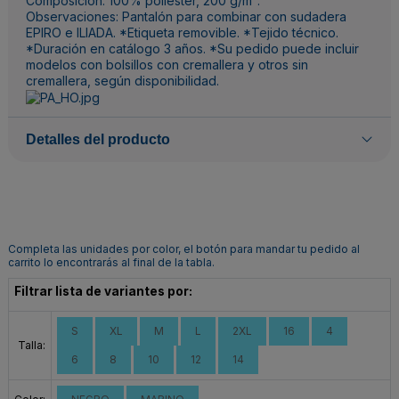
Composición: 100% poliéster, 200 g/m².
Observaciones: Pantalón para combinar con sudadera
EPIRO e ILIADA. *Etiqueta removible. *Tejido técnico.
*Duración en catálogo 3 años. *Su pedido puede incluir
modelos con bolsillos con cremallera y otros sin
cremallera, según disponibilidad.
Detalles del producto
Completa las unidades por color, el botón para mandar tu pedido al
carrito lo encontrarás al final de la tabla.
Filtrar lista de variantes por:
S
XL
M
L
2XL
16
4
Talla:
6
8
10
12
14