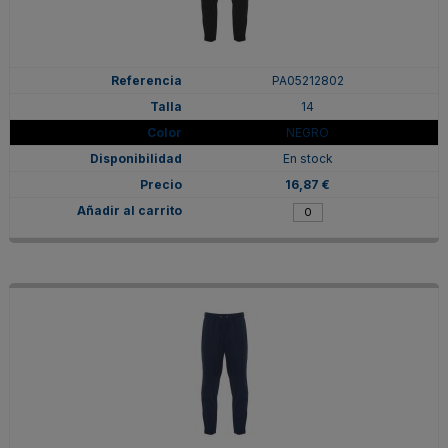
PA05212802
14
NEGRO
En stock
16,87 €