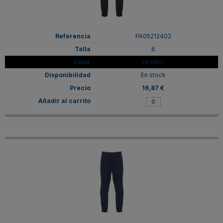
PA05212402
6
NEGRO
En stock
16,87 €