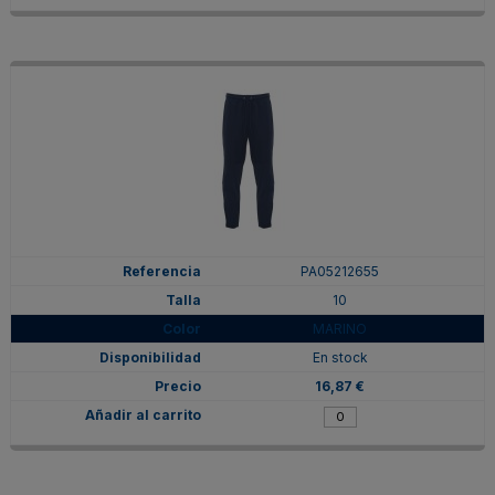
PA05212655
10
MARINO
En stock
16,87 €