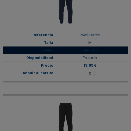
PA05210255
M
MARINO
En stock
19,69 €