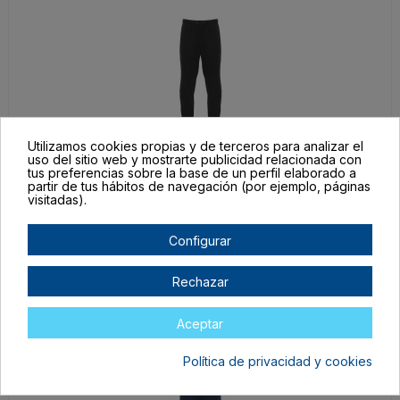
Utilizamos cookies propias y de terceros para analizar el
uso del sitio web y mostrarte publicidad relacionada con
PA05212202
tus preferencias sobre la base de un perfil elaborado a
partir de tus hábitos de navegación (por ejemplo, páginas
4
visitadas).
NEGRO
En stock
Configurar
16,87 €
Rechazar
Aceptar
Política de privacidad y cookies