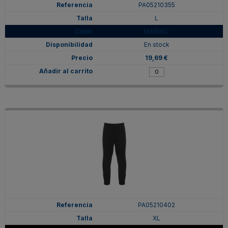
PA05210355
L
MARINO
En stock
19,69 €
PA05210402
XL