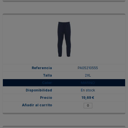
PA05210555
2XL
MARINO
En stock
19,69 €