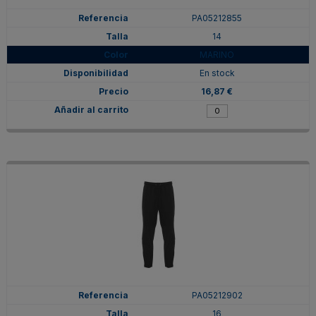
PA05212855
14
MARINO
En stock
16,87 €
PA05212902
16