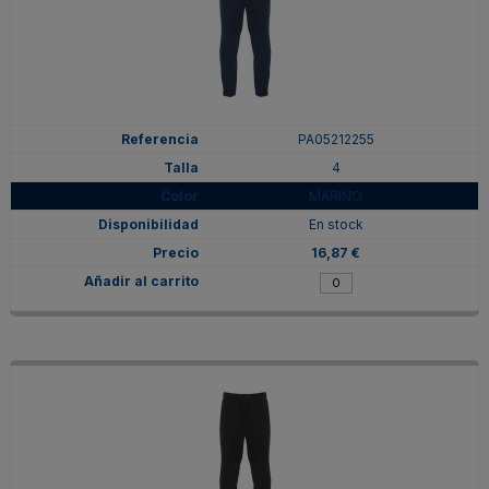
PA05212255
4
MARINO
En stock
16,87 €