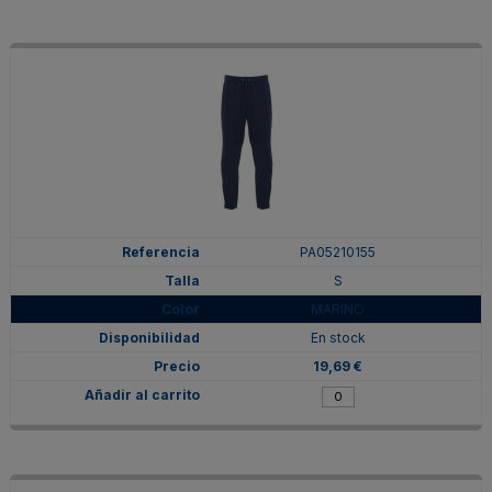
PA05210155
S
MARINO
En stock
19,69 €